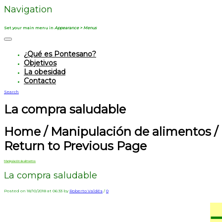
Navigation
Set your main menu in
Appearance > Menus
¿Qué es Pontesano?
Objetivos
La obesidad
Contacto
Search
La compra saludable
Home
/
Manipulación de alimentos
/
Return to Previous Page
Manipulación de alimentos
La compra saludable
Posted on 18/10/2018 at 06:33 by
Roberto Valdés
/
0