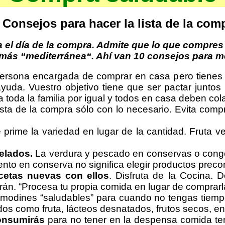
 Consejos para hacer la lista de la com
a el día de la compra. Admite que lo que compre
ás “mediterránea“. Ahí van 10 consejos para mej
persona encargada de comprar en casa pero tienes l
yuda. Vuestro objetivo tiene que ser pactar juntos
oda la familia por igual y todos en casa deben cola
ista de la compra sólo con lo necesario. Evita comp
 prime la variedad en lugar de la cantidad. Fruta 
elados.
La verdura y pescado en conservas o cong
nto en conserva no significa elegir productos prec
cetas nuevas con ellos
. Disfruta de la Cocina. 
rán. “Procesa tu propia comida en lugar de comprarl
odines “saludables” para cuando no tengas tiempo.
s como fruta, lácteos desnatados, frutos secos, en
consumirás
para no tener en la despensa comida te