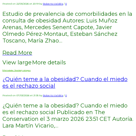
Posted on 22/03/2026 at 20:19 by
Roberto Valdés
/
0
Estudio de prevalencia de comorbilidades en la
consulta de obesidad Autores: Luis Muñoz
Arenas, Mercedes Senent Capote, Javier
Olmedo Pérez-Montaut, Esteban Sánchez
Toscano, María Zhao…
Read More
View large
More details
Enfermedades. Obesidad y sobrepeso
¿Quién teme a la obesidad? Cuando el miedo
es el rechazo social
Posted on 07/03/2026 at 21:35 by
Roberto Valdés
/
0
¿Quién teme a la obesidad? Cuando el miedo
es el rechazo social Publicado en The
Conservation el 3 marzo 2026 23:51 CET Autoría.
Lara Martín Vicario,…