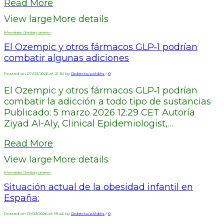
Read More
View large
More details
Enfermedades. Obesidad y sobrepeso
El Ozempic y otros fármacos GLP‑1 podrían
combatir algunas adiciones
Posted on 07/03/2026 at 21:30 by
Roberto Valdés
/
0
El Ozempic y otros fármacos GLP‑1 podrían
combatir la adicción a todo tipo de sustancias
Publicado: 5 marzo 2026 12:29 CET Autoría
Ziyad Al-Aly, Clinical Epidemiologist,…
Read More
View large
More details
Enfermedades. Obesidad y sobrepeso
Situación actual de la obesidad infantil en
España:
Posted on 01/03/2026 at 18:46 by
Roberto Valdés
/
0