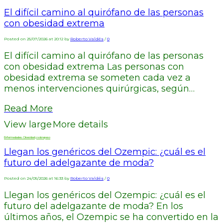
El difícil camino al quirófano de las personas
con obesidad extrema
Posted on 25/07/2026 at 20:12 by
Roberto Valdés
/
0
El difícil camino al quirófano de las personas
con obesidad extrema Las personas con
obesidad extrema se someten cada vez a
menos intervenciones quirúrgicas, según…
Read More
View large
More details
Enfermedades. Obesidad y sobrepeso
Llegan los genéricos del Ozempic: ¿cuál es el
futuro del adelgazante de moda?
Posted on 24/05/2026 at 16:33 by
Roberto Valdés
/
0
Llegan los genéricos del Ozempic: ¿cuál es el
futuro del adelgazante de moda? En los
últimos años, el Ozempic se ha convertido en la