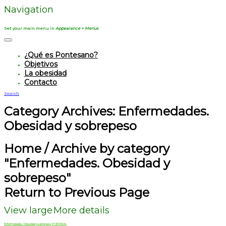
Navigation
Set your main menu in
Appearance > Menus
¿Qué es Pontesano?
Objetivos
La obesidad
Contacto
Search
Category Archives: Enfermedades.
Obesidad y sobrepeso
Home
/
Archive by category
"Enfermedades. Obesidad y
sobrepeso"
Return to Previous Page
View large
More details
Enfermedades. Obesidad y sobrepeso
,
PORTADA.