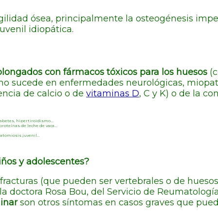
gilidad ósea, principalmente la osteogénesis imp
uvenil idiopática.
olongados con fármacos tóxicos para los huesos
(c
o sucede en enfermedades neurológicas, miopatías
encia de calcio o de
vitaminas D
, C y K) o de la c
abetes, hipertiroidismo…
proteínas de leche de vaca…
atomiosis juvenil…
iños y adolescentes?
 fracturas (que pueden ser vertebrales o de hueso
a doctora Rosa Bou, del Servicio de Reumatología
inar
son otros síntomas en casos graves que puede