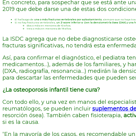
En concreto, para sospechar que se está ante una 
2019 que debe darse una de estas dos condicion
El hallazgo de
una o más fracturas vertebrales por aplastamiento
, siempre que no haya tra
Si no hay fracturas vertebrales,
un Z-score inferior a -2 en la densiometría ósea (DXA) y una h
dos o más en menores de 10 años.
tres o más en menores de 19 años.
La ISDC agrega que no debe diagnosticarse osteopo
fracturas significativas, no tendrá esta enferme
Así, para confirmar el diagnóstico, el pediatra 
medicamentos…), además de los familiares, y har
(DXA, radiografía, resonancia…) medirán la dens
para descartar las enfermedades que pueden ser
¿La osteoporosis infantil tiene cura?
Con todo ello, y una vez en manos del especialista
reumatólogos, se pueden incluir
suplementos de
resorción ósea). También caben fisioterapia,
acti
si es la causa.
“En la mayoría de los casos, es recomendable un