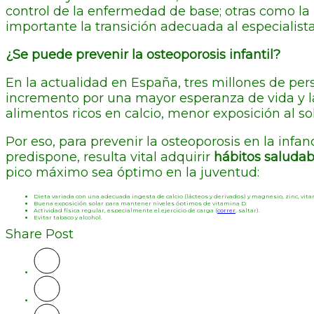
control de la enfermedad de base; otras como la 
importante la transición adecuada al especialist
¿Se puede prevenir la osteoporosis infantil?
En la actualidad en España, tres millones de pe
incremento por una mayor esperanza de vida y 
alimentos ricos en calcio, menor exposición al s
Por eso, para prevenir la osteoporosis en la inf
predispone, resulta vital adquirir
hábitos saluda
pico máximo sea óptimo en la juventud:
Dieta variada con una adecuada ingesta de calcio (lácteos y derivados) y magnesio, zinc, vitam
Buena exposición solar para mantener niveles óptimos de vitamina D.
Actividad física regular, especialmente el ejercicio de carga (
correr
, saltar).
Evitar tabaco y alcohol.
Share Post