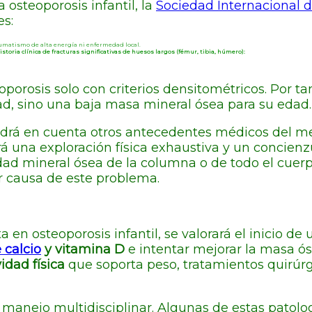
osteoporosis infantil, la
Sociedad Internacional d
es:
umatismo de alta energía ni enfermedad local.
istoria clínica de fracturas significativas de huesos largos (fémur, tibia, húmero):
rosis solo con criterios densitométricos. Por tant
dad, sino una baja masa mineral ósea para su edad.
tendrá en cuenta otros antecedentes médicos del m
á una exploración física exhaustiva y un concien
idad mineral ósea de la columna o de todo el cuer
 causa de este problema.
 en osteoporosis infantil, se valorará el inicio de
 calcio
y vitamina D
e intentar mejorar la masa ó
vidad física
que soporta peso, tratamientos quirúrg
 manejo multidisciplinar. Algunas de estas patolo