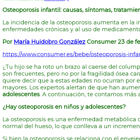
Osteoporosis infantil: causas, síntomas, tratami
La incidencia de la osteoporosis aumenta en la i
enfermedades crónicas y al uso de medicamentos
Por
María Huidobro González
Consumer 23 de fe
https://www.consumer.es/bebe/osteoporosis-infa
¿Tu hijo se ha roto un brazo al caerse del colump
son frecuentes, pero no por la fragilidad ósea car
quiere decir que a estas edades no ocurran por
mayores. Los expertos alertan de que han aumen
adolescentes
. A continuación, te contamos más ac
¿Hay osteoporosis en niños y adolescentes?
La osteoporosis es una enfermedad metabólica del
normal del hueso, lo que conlleva a un incremento
Si bien la osteoporosis se relaciona con el envej