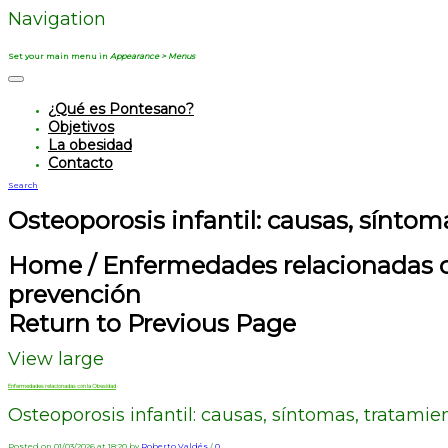
Navigation
Set your main menu in
Appearance > Menus
¿Qué es Pontesano?
Objetivos
La obesidad
Contacto
Search
Osteoporosis infantil: causas, sínto
Home
/
Enfermedades relacionadas 
prevención
Return to Previous Page
View large
Enfermedades relacionadas con la Obesidad
Osteoporosis infantil: causas, síntomas, tratami
Posted on 01/03/2026 at 18:20 by
Roberto Valdés
/
0