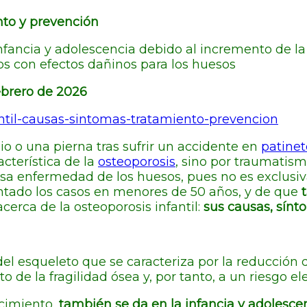
ento y prevención
nfancia y adolescencia debido al incremento de la
 con efectos dañinos para los huesos
brero de 2026
ntil-causas-sintomas-tratamiento-prevencion
io o una pierna tras sufrir un accidente en
patinet
acterística de la
osteoporosis
, sino por traumatis
 esa enfermedad de los huesos, pues no es exclus
tado los casos en menores de 50 años, y de que
erca de la osteoporosis infantil:
sus causas, sínt
 esqueleto que se caracteriza por la reducción de
 de la fragilidad ósea y, por tanto, a un riesgo el
ecimiento,
también se da en la infancia y adolescen