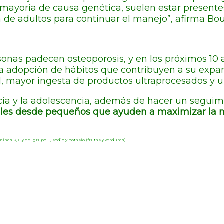
mayoría de causa genética, suelen estar presentes 
a de adultos para continuar el manejo”, afirma Bou
rsonas padecen osteoporosis, y en los próximos 1
la adopción de hábitos que contribuyen a su exp
ol, mayor ingesta de productos ultraprocesados y 
ancia y la adolescencia, además de hacer un segui
bles desde pequeños que ayuden a maximizar la m
inas K, C y del grupo B, sodio y potasio (frutas y verduras).