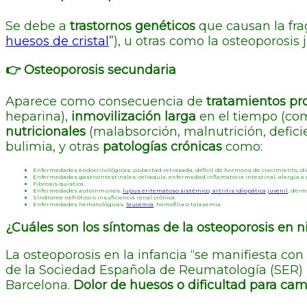
Se debe a
trastornos genéticos
que causan la fra
huesos de cristal
”), u otras como la osteoporosis j
👉​ Osteoporosis secundaria
Aparece como consecuencia de
tratamientos pr
heparina),
inmovilización larga
en el tiempo (com
nutricionales
(malabsorción, malnutrición, defici
bulimia, y otras
patologías crónicas
como:
Enfermedades endocrinológicas: pubertad retrasada, déficit de hormona de crecimiento, di
Enfermedades gastrointestinales: celiaquía, enfermedad inflamatoria intestinal, alergia a 
Fibrosis quística.
Enfermedades autoinmunes:
lupus eritematoso sistémico, artritis idiopática juvenil
, derm
Síndrome nefrótico o insuficiencia renal crónica.
Enfermedades hematológicas:
leucemia
, hemofilia o talasemia.
¿Cuáles son los síntomas de la osteoporosis en n
La osteoporosis en la infancia “se manifiesta con
de la Sociedad Española de Reumatología (SER) l
Barcelona.
Dolor de huesos o dificultad para cam