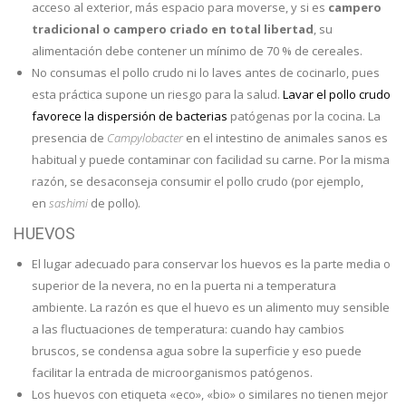
acceso al exterior, más espacio para moverse, y si es
campero
tradicional o campero criado en total libertad
, su
alimentación debe contener un mínimo de 70 % de cereales.
No consumas el pollo crudo ni lo laves antes de cocinarlo, pues
esta práctica supone un riesgo para la salud.
Lavar el pollo crudo
favorece la dispersión de bacterias
patógenas por la cocina. La
presencia de
Campylobacter
en el intestino de animales sanos es
habitual y puede contaminar con facilidad su carne. Por la misma
razón, se desaconseja consumir el pollo crudo (por ejemplo,
en
sashimi
de pollo).
HUEVOS
El lugar adecuado para conservar los huevos es la parte media o
superior de la nevera, no en la puerta ni a temperatura
ambiente. La razón es que el huevo es un alimento muy sensible
a las fluctuaciones de temperatura: cuando hay cambios
bruscos, se condensa agua sobre la superficie y eso puede
facilitar la entrada de microorganismos patógenos.
Los huevos con etiqueta «eco», «bio» o similares no tienen mejor