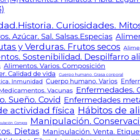
3)
dad.Historia. Curiosidades. Mito
Alimen
os. Azúcar. Sal. Salsas.Especias
utas y Verduras. Frutos secos
Alime
ntos. Sostenibilidad. Despilfarro a
Alimentos. Varios. Composición
s
r. Calidad de vida
Cuerpo humano. Grasa corporal
Cuerpo humano. Varios
Enfer
ica. Inmunidad
Enfermedades. 
Medicamentos. Vacunas
o. Sueño. Covid
Enfermedades metab
Hábitos de al
e actividad física
Manipulación. Conservaci
ulación. Compra
os. Dietas
Manipulación. Venta. Etique