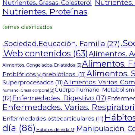
Nutrientes.
Nutrientes. Grasas. Colesterol
Nutrientes. Proteínas
temas clasificados
.So
.Sociedad.Educación. Familia
(27)
.Web contenidos
(63)
Alimentos. Ad
Alimentos. F
Alimentos. Congelados. Enlatados
(3)
Alimentos. S
Probióticos y prebióticos.
(11)
Alimentos. Varios. Co
Superprocesados
(11)
Cuerpo humano. Metabolismo
humano. Grasa corporal
(2)
Enfermedades. Digestivo
(17)
(12)
Enfermed
Enfermedades. Varias. Respiratori
Hábitos
Enfermedades osteoarticulares
(11)
día
(86)
Manipulación. C
Hábitos de vida
(3)