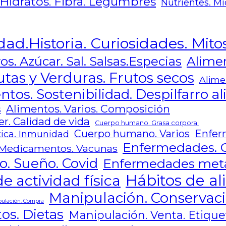
 Hidratos. Fibra. Legumbres
Nutrientes. Mi
dad.Historia. Curiosidades. Mito
Alimen
os. Azúcar. Sal. Salsas.Especias
utas y Verduras. Frutos secos
Alime
ntos. Sostenibilidad. Despilfarro a
Alimentos. Varios. Composición
s
r. Calidad de vida
Cuerpo humano. Grasa corporal
Cuerpo humano. Varios
Enfer
ica. Inmunidad
Enfermedades. 
Medicamentos. Vacunas
o. Sueño. Covid
Enfermedades metab
Hábitos de al
e actividad física
Manipulación. Conservaci
ulación. Compra
os. Dietas
Manipulación. Venta. Etique