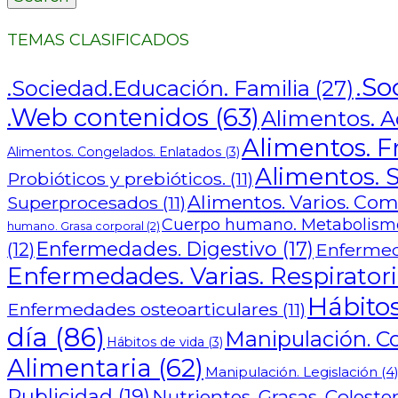
TEMAS CLASIFICADOS
.So
.Sociedad.Educación. Familia
(27)
.Web contenidos
(63)
Alimentos. Ad
Alimentos. F
Alimentos. Congelados. Enlatados
(3)
Alimentos. S
Probióticos y prebióticos.
(11)
Alimentos. Varios. Co
Superprocesados
(11)
Cuerpo humano. Metabolismo
humano. Grasa corporal
(2)
Enfermedades. Digestivo
(17)
(12)
Enfermed
Enfermedades. Varias. Respiratori
Hábitos
Enfermedades osteoarticulares
(11)
día
(86)
Manipulación. C
Hábitos de vida
(3)
Alimentaria
(62)
Manipulación. Legislación
(4
Publicidad
(19)
Nutrientes. Grasas. Colester