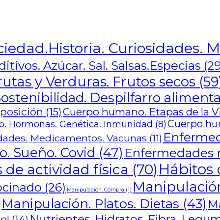
ciedad.Historia. Curiosidades. M
itivos. Azúcar. Sal. Salsas.Especias
(29
rutas y Verduras. Frutos secos
(59
ostenibilidad. Despilfarro alimenta
mposición
(15)
Cuerpo humano. Etapas de la Vid
Cuerpo hu
. Hormonas. Genética. Inmunidad
(8)
Enfermed
ades. Medicamentos. Vacunas
(11)
o. Sueño. Covid
(47)
Enfermedades m
Hábitos 
 de actividad física
(70)
Manipulación
ocinado
(26)
Manipulación. Compra
(1)
Manipulación. Platos. Dietas
(43)
Ma
)
Nutrientes. Hidratos. Fibra. Legu
ol
(14)