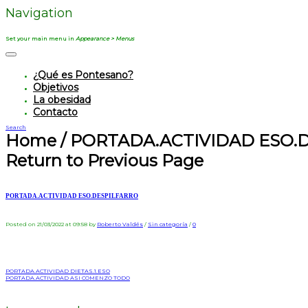
Navigation
Set your main menu in
Appearance > Menus
¿Qué es Pontesano?
Objetivos
La obesidad
Contacto
Search
Home
/
PORTADA.ACTIVIDAD ESO.
Return to Previous Page
PORTADA.ACTIVIDAD ESO.DESPILFARRO
Posted on 21/03/2022 at 09:58
by
Roberto Valdés
/
Sin categoría
/
0
PORTADA.ACTIVIDAD DIETAS.1.ESO
PORTADA.ACTIVIDAD ASI COMENZO TODO