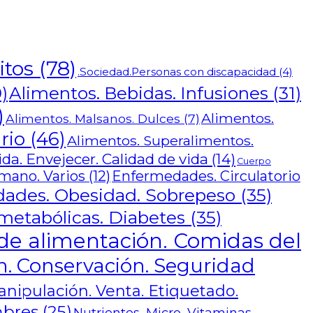
itos
(78)
.Sociedad.Personas con discapacidad
(4)
Alimentos. Bebidas. Infusiones
(31)
)
)
Alimentos.
Alimentos. Malsanos. Dulces
(7)
rio
(46)
Alimentos. Superalimentos.
a. Envejecer. Calidad de vida
(14)
Cuerpo
mano. Varios
(12)
Enfermedades. Circulatorio
ades. Obesidad. Sobrepeso
(35)
etabólicas. Diabetes
(35)
de alimentación. Comidas del
. Conservación. Seguridad
nipulación. Venta. Etiquetado.
mbres
(25)