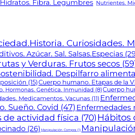
 Hidratos. Fibra. Legumbres
Nutrientes. Mi
ciedad.Historia. Curiosidades. M
itivos. Azúcar. Sal. Salsas.Especias
(29
rutas y Verduras. Frutos secos
(59
ostenibilidad. Despilfarro alimenta
mposición
(15)
Cuerpo humano. Etapas de la Vid
Cuerpo hu
. Hormonas. Genética. Inmunidad
(8)
Enfermed
ades. Medicamentos. Vacunas
(11)
o. Sueño. Covid
(47)
Enfermedades m
Hábitos 
 de actividad física
(70)
Manipulación
ocinado
(26)
Manipulación. Compra
(1)