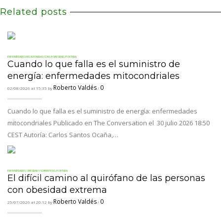
Related posts
ENFERMEDADES RELACIONADAS CON LA OBESIDAD
,
PORTADA.
Cuando lo que falla es el suministro de
energía: enfermedades mitocondriales
Roberto Valdés
0
02/08/2026 at 15:35 by
/
Cuando lo que falla es el suministro de energía: enfermedades
mitocondriales Publicado en The Conversation el 30 julio 2026 18:50
CEST Autoría: Carlos Santos Ocaña,…
ENFERMEDADES. OBESIDAD Y SOBREPESO
,
PORTADA.
El difícil camino al quirófano de las personas
con obesidad extrema
Roberto Valdés
0
25/07/2026 at 20:12 by
/