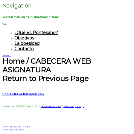
Navigation
Set your main menu in
Appearance > Menus
¿Qué es Pontesano?
Objetivos
La obesidad
Contacto
Search
Home
/
CABECERA WEB
ASIGNATURA
Return to Previous Page
CABECERA WEB ASIGNATURA
Posted on 10/01/2025 at 10:52
by
Roberto Valdés
/
Sin categoría
/
0
ICONO.POWER INICIO
ICONO.LEER MAS