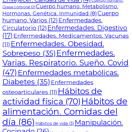
Cuerpo humano.
Cuerpo humano. Metabolismo.
Grasa corporal
(2)
Cuerpo
Hormonas. Genética. Inmunidad
(8)
humano. Varios
(12)
Enfermedades.
Enfermedades. Digestivo
Circulatorio
(12)
(17)
Enfermedades. Medicamentos. Vacunas
Enfermedades. Obesidad.
(11)
Enfermedades.
Sobrepeso
(35)
Varias. Respiratorio. Sueño. Covid
(47)
Enfermedades metabólicas.
Diabetes
(35)
Enfermedades
Hábitos de
osteoarticulares
(11)
Hábitos de
actividad física
(70)
alimentación. Comidas del
día
(86)
Manipulación.
Hábitos de vida
(3)
Cocinado
(26)