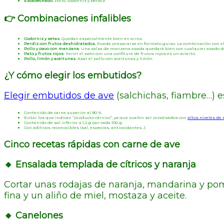
Escabechado
. Pollo, codorniz y perdiz.
👉 Combinaciones infalibles
Codorniz y setas.
Quedan especialmente bien en arroz.
Perdiz con frutos deshidratados.
Puede prepararse en formato guiso. La combinación con el 
Pollo y pavo con manzana.
Una salsa de manzana asada quedará bien con cualquier asado de 
Pato y frutos rojos.
Servir el pato con una confitura de frutos rojos es un acierto.
Pollo, limón y aceitunas.
Asar el pollo con aceitunas y limón.
¿Y cómo elegir los embutidos?
Elegir embutidos de ave
(salchichas, fiambre…) e
Contenido de carne superior al 90 %.
Evitar los que indican “producto cárnico”, ya que suelen ser procesados con
altos niveles de 
Contenido de sal inferior a 1,2 g por cada 100 g.
Con aditivos reconocibles (sal, especias, antioxidantes…).
Cinco recetas rápidas con carne de ave
🔸 Ensalada templada de cítricos y naranja
Cortar unas rodajas de naranja, mandarina y po
fina y un aliño de miel, mostaza y aceite.
🔸 Canelones