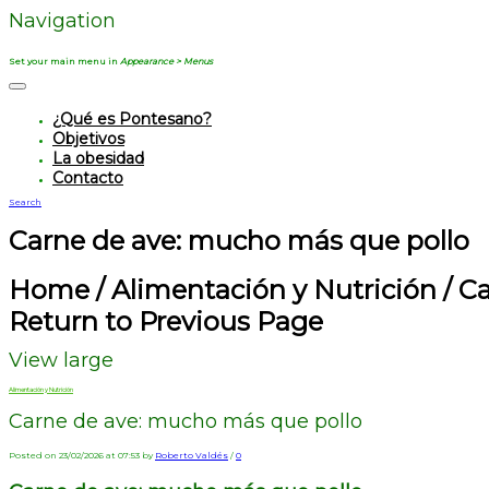
Navigation
Set your main menu in
Appearance > Menus
¿Qué es Pontesano?
Objetivos
La obesidad
Contacto
Search
Carne de ave: mucho más que pollo
Home
/
Alimentación y Nutrición
/
Ca
Return to Previous Page
View large
Alimentación y Nutrición
Carne de ave: mucho más que pollo
Posted on 23/02/2026 at 07:53 by
Roberto Valdés
/
0