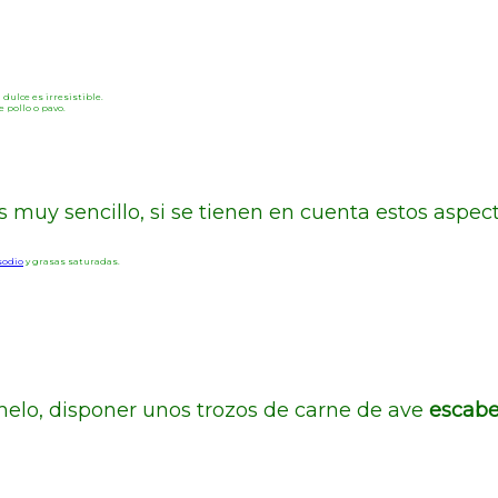
dulce es irresistible.
pollo o pavo.
s muy sencillo, si se tienen en cuenta estos aspect
sodio
y grasas saturadas.
melo, disponer unos trozos de carne de ave
escabe