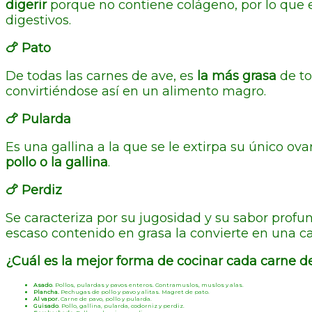
digerir
porque no contiene colágeno, por lo que 
digestivos.
🍗 Pato
De todas las carnes de ave, es
la más grasa
de to
convirtiéndose así en un alimento magro.
🍗 Pularda
Es una gallina a la que se le extirpa su único ov
pollo o la gallina
.
🍗 Perdiz
Se caracteriza por su jugosidad y su sabor profu
escaso contenido en grasa la convierte en una car
¿Cuál es la mejor forma de cocinar cada carne d
Asado
. Pollos, pulardas y pavos enteros. Contramuslos, muslos y alas.
Plancha.
Pechugas de pollo y pavo y alitas. Magret de pato.
Al vapor.
Carne de pavo, pollo y pularda.
Guisado
. Pollo, gallina, pularda, codorniz y perdiz.