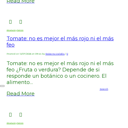
Read More
Alimentación y Nutrición
Tomate: no es mejor el más rojo ni el más
feo
Posted on 12/07/2026 at 09:44 by
Roberto Valdés
/
0
Tomate: no es mejor el más rojo ni el más
feo ¿Fruta o verdura? Depende de si
responde un botánico o un cocinero. El
alimento…
Search
Read More
Alimentación y Nutrición