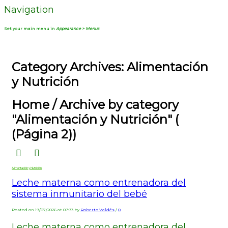
Navigation
Set your main menu in
Appearance > Menus
Category Archives: Alimentación
y Nutrición
Home
/
Archive by category
"Alimentación y Nutrición"
(
(Página 2))
Alimentación y Nutrición
Leche materna como entrenadora del
sistema inmunitario del bebé
Posted on 19/07/2026 at 07:33 by
Roberto Valdés
/
0
Leche materna como entrenadora del