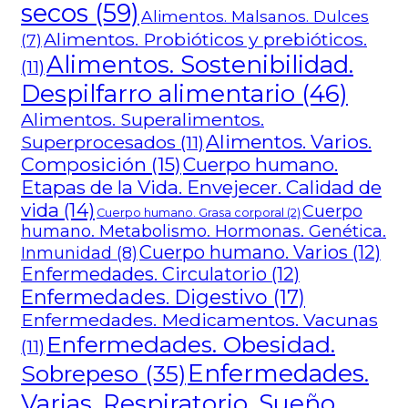
secos
(59)
Alimentos. Malsanos. Dulces
Alimentos. Probióticos y prebióticos.
(7)
Alimentos. Sostenibilidad.
(11)
Despilfarro alimentario
(46)
Alimentos. Superalimentos.
Alimentos. Varios.
Superprocesados
(11)
Composición
(15)
Cuerpo humano.
Etapas de la Vida. Envejecer. Calidad de
vida
(14)
Cuerpo
Cuerpo humano. Grasa corporal
(2)
humano. Metabolismo. Hormonas. Genética.
Cuerpo humano. Varios
(12)
Inmunidad
(8)
Enfermedades. Circulatorio
(12)
Enfermedades. Digestivo
(17)
Enfermedades. Medicamentos. Vacunas
Enfermedades. Obesidad.
(11)
Enfermedades.
Sobrepeso
(35)
Varias. Respiratorio. Sueño.