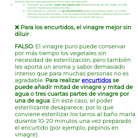
textura óptima para después encurtirlas, por ejemplo.
También se pueden
cocer con agua y sal
(20 gramos de sal por cada litro de
cocción) hasta que estén hechas.
Otra opción es realizar un
guiso completo
(asar pimientos, hacer un pisto,
sofrito y salsa de tomate). Una vez que están cocinadas, hay que escurrirlas e
introducirlas en caliente hasta llenar un cuarto del tarro.
❌
Para los encurtidos, el vinagre mejor sin
diluir
FALSO.
El vinagre puro puede conservar
por más tiempo los vegetales sin
necesidad de esterilización, pero también
les aporta un aroma y sabor demasiado
intenso que para muchas personas no es
agradable.
Para realizar
encurtidos
se
puede añadir mitad de vinagre y mitad de
agua o tres cuartas partes de vinagre por
una de agua
. En este caso, el poder
esterilizante desaparece, por lo que
conviene esterilizar los tarros al baño maría
durante 10-20 minutos una vez preparado
el encurtido (por ejemplo, pepinos en
vinagre).