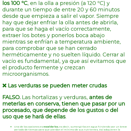
los 100 ºC
, en la olla a presión (a 120 ºC) y
durante un tiempo de entre 20 y 60 minutos
desde que empieza a salir el vapor. Siempre
hay que dejar enfriar la olla antes de abrirla,
para que se haga el vacío correctamente,
extraer los botes y ponerlos boca abajo
mientras se enfrían a temperatura ambiente,
para comprobar que se han cerrado
herméticamente y no suelten líquido. Cerrar al
vacío es fundamental, ya que así evitamos que
el producto fermente y crezcan
microorganismos.
❌
Las verduras se pueden meter crudas
FALSO.
Las hortalizas y verduras,
antes de
meterlas en conserva, tienen que pasar por un
procesado, que depende de los gustos o del
uso que se hará de ellas
.
Una de las opciones es
escaldarlas
, es decir, sumergirlas en agua hirviendo por un breve
periodo de tiempo para que pierdan el mínimo de sus nutrientes. Así adquieren la