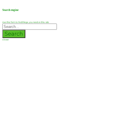
Search engine
Use this form to find things you need on this site
Search
close