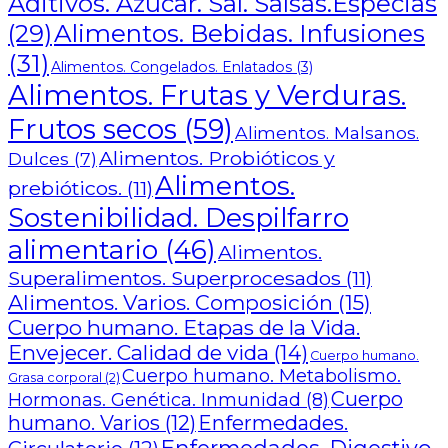
Aditivos. Azúcar. Sal. Salsas.Especias
Alimentos. Bebidas. Infusiones
(29)
(31)
Alimentos. Congelados. Enlatados
(3)
Alimentos. Frutas y Verduras.
Frutos secos
(59)
Alimentos. Malsanos.
Alimentos. Probióticos y
Dulces
(7)
Alimentos.
prebióticos.
(11)
Sostenibilidad. Despilfarro
alimentario
(46)
Alimentos.
Superalimentos. Superprocesados
(11)
Alimentos. Varios. Composición
(15)
Cuerpo humano. Etapas de la Vida.
Envejecer. Calidad de vida
(14)
Cuerpo humano.
Cuerpo humano. Metabolismo.
Grasa corporal
(2)
Cuerpo
Hormonas. Genética. Inmunidad
(8)
humano. Varios
(12)
Enfermedades.
Enfermedades. Digestivo