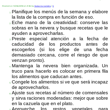
Posted on 10/06/2018 at 21:36 by
Roberto Valdés
/
0
Planifique los menús de la semana y elabore
la lista de la compra en función de eso.
Eche mano de la creatividad: conserve las
sobras en la nevera y busque recetas que le
ayuden a aprovecharlas.
Preste especial atención a la fecha de
caducidad de los productos antes de
escogerlos (si los elige de una fecha
demasiado cercana, corre el riesgo de que
venzan pronto).
Mantenga la nevera bien organizada. Un
truco para hacerlo es colocar en primera fila
los alimentos que caducan antes.
Congele los alimentos si ve que será incapaz
de aprovecharlos.
Ajuste sus recetas al número de comensales
y sirva raciones moderadas: mejor que sobre
en la cazuela que en el plato.
Aproveche los restos vegetales para