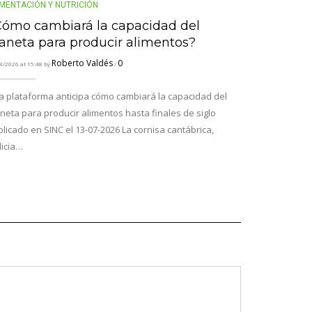
IMENTACIÓN Y NUTRICIÓN
ALIMENTACIÓN 
Cómo cambiará la capacidad del
La factura
aneta para producir alimentos?
económico
Roberto Valdés
0
8/2026 at 15:48 by
/
02/08/2026 at 15:45 
a plataforma anticipa cómo cambiará la capacidad del
La factura inv
neta para producir alimentos hasta finales de siglo
incendios for
licado en SINC el 13-07-2026 La cornisa cantábrica,
factura que v
licia…