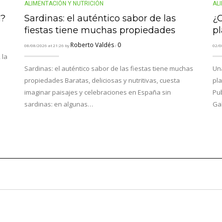
ALIMENTACIÓN Y NUTRICIÓN
AL
a?
Sardinas: el auténtico sabor de las
¿
fiestas tiene muchas propiedades
pl
Roberto Valdés
0
08/08/2026 at 21:26 by
/
02/0
 la
Sardinas: el auténtico sabor de las fiestas tiene muchas
Un
propiedades Baratas, deliciosas y nutritivas, cuesta
pla
imaginar paisajes y celebraciones en España sin
Pub
sardinas: en algunas…
Ga