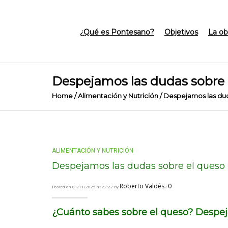
¿Qué es Pontesano?
Objetivos
La ob
Despejamos las dudas sobre 
Home
/
Alimentación y Nutrición
/
Despejamos las dud
ALIMENTACIÓN Y NUTRICIÓN
Despejamos las dudas sobre el queso
Roberto Valdés
0
Posted on 01/11/2025 at 22:22 by
/
¿Cuánto sabes sobre el queso? Despej