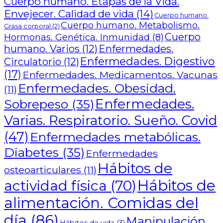
Cuerpo humano. Etapas de la Vida.
Envejecer. Calidad de vida
(14)
Cuerpo humano.
Cuerpo humano. Metabolismo.
Grasa corporal
(2)
Cuerpo
Hormonas. Genética. Inmunidad
(8)
humano. Varios
(12)
Enfermedades.
Enfermedades. Digestivo
Circulatorio
(12)
(17)
Enfermedades. Medicamentos. Vacunas
Enfermedades. Obesidad.
(11)
Enfermedades.
Sobrepeso
(35)
Varias. Respiratorio. Sueño. Covid
(47)
Enfermedades metabólicas.
Diabetes
(35)
Enfermedades
Hábitos de
osteoarticulares
(11)
Hábitos de
actividad física
(70)
alimentación. Comidas del
día
(86)
Manipulación.