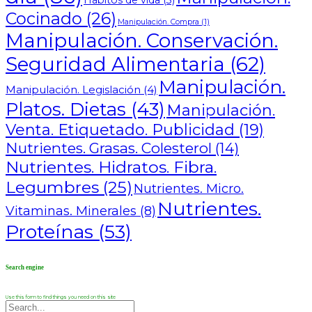
Hábitos de vida
(3)
Cocinado
(26)
Manipulación. Compra
(1)
Manipulación. Conservación.
Seguridad Alimentaria
(62)
Manipulación.
Manipulación. Legislación
(4)
Platos. Dietas
(43)
Manipulación.
Venta. Etiquetado. Publicidad
(19)
Nutrientes. Grasas. Colesterol
(14)
Nutrientes. Hidratos. Fibra.
Legumbres
(25)
Nutrientes. Micro.
Nutrientes.
Vitaminas. Minerales
(8)
Proteínas
(53)
Search engine
Use this form to find things you need on this site