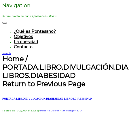
Navigation
Set your main menu in
Appearance > Menus
¿Qué es Pontesano?
Objetivos
La obesidad
Contacto
Search
Home
/
PORTADA.LIBRO.DIVULGACIÓN.DI
LIBROS.DIABESIDAD
Return to Previous Page
PORTADA.LIBRO.DIVULGACIÓN.DIABESIDAD LIBROS.DIABESIDAD
Posted on 14/05/2024 at 17:51
by
Roberto Valdés
/
Sin categoría
/
0