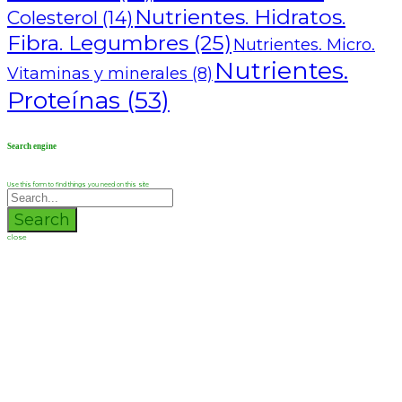
Nutrientes. Hidratos.
Colesterol
(14)
Fibra. Legumbres
(25)
Nutrientes. Micro.
Nutrientes.
Vitaminas y minerales
(8)
Proteínas
(53)
Search engine
Use this form to find things you need on this site
Search
close