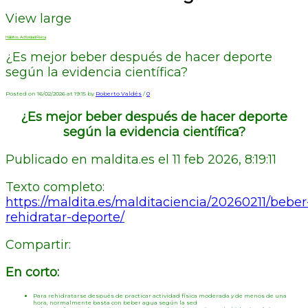
View large
Hábitos. Actividad Física
¿Es mejor beber después de hacer deporte
según la evidencia científica?
Posted on 16/02/2026 at 19:15 by
Roberto Valdés
/
0
¿Es mejor beber después de hacer deporte
según la evidencia científica?
Publicado en maldita.es el 11 feb 2026, 8:19:11
Texto completo:
https://maldita.es/malditaciencia/20260211/beber
rehidratar-deporte/
Compartir:
En corto:
Para rehidratarse después de practicar actividad física moderada y de menos de una
hora, normalmente basta con beber agua según la sed