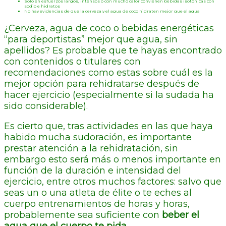
Solo en esfuerzos largos, intensos o con mucho calor convienen bebidas isotónicas con
sodio e hidratos
No hay evidencias de que la cerveza y el agua de coco hidraten mejor que el agua
¿Cerveza, agua de coco o bebidas energéticas
“para deportistas” mejor que agua, sin
apellidos? Es probable que te hayas encontrado
con contenidos o titulares con
recomendaciones como estas sobre cuál es la
mejor opción para rehidratarse después de
hacer ejercicio (especialmente si la sudada ha
sido considerable).
Es cierto que, tras actividades en las que haya
habido mucha sudoración, es importante
prestar atención a la rehidratación, sin
embargo esto será más o menos importante en
función de la duración e intensidad del
ejercicio, entre otros muchos factores: salvo que
seas un o una atleta de élite o te eches al
cuerpo entrenamientos de horas y horas,
probablemente sea suficiente con
beber el
agua que el cuerpo te pida
.