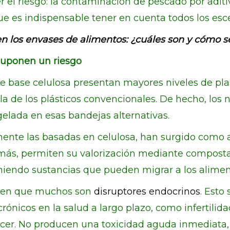
der el riesgo: la contaminación de pescado por ad
e es indispensable tener en cuenta todos los esce
n los envases de alimentos: ¿cuáles son y cómo s
suponen un riesgo
base celulosa presentan mayores niveles de plast
 de los plásticos convencionales. De hecho, los n
gelada en esas bandejas alternativas.
nte las basadas en celulosa, han surgido como al
más, permiten su valorización mediante compostaje
niendo sustancias que pueden migrar a los alimen
ca en que muchos son
disruptores endocrinos
. Esto
ónicos en la salud a largo plazo, como infertilid
áncer. No producen una toxicidad aguda inmediata