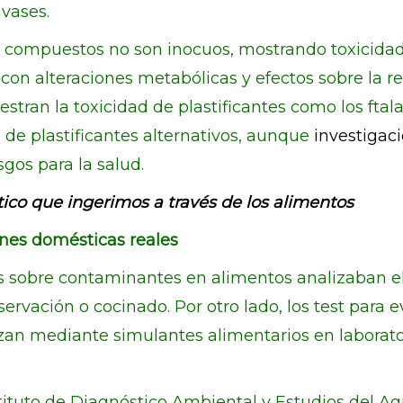
nvases.
 compuestos no son inocuos, mostrando toxicidad
con alteraciones metabólicas y efectos sobre la r
tran la toxicidad de plastificantes como los ftala
 de plastificantes alternativos, aunque
investigac
gos para la salud.
stico que ingerimos a través de los alimentos
ones domésticas reales
os sobre contaminantes en alimentos analizaban e
rvación o cocinado. Por otro lado, los test para e
lizan mediante simulantes alimentarios en laborat
stituto de Diagnóstico Ambiental y Estudios del A