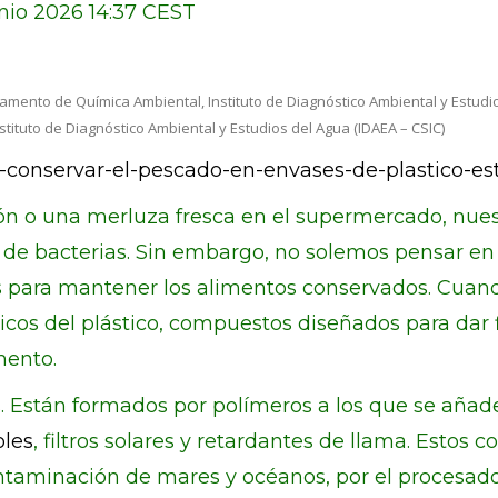
unio 2026 14:37 CEST
tamento de Química Ambiental, Instituto de Diagnóstico Ambiental y Estudio
stituto de Diagnóstico Ambiental y Estudios del Agua (IDAEA – CSIC)
o-conservar-el-pescado-en-envases-de-plastico-e
 o una merluza fresca en el supermercado, nuest
ia de bacterias. Sin embargo, no solemos pensar en
os para mantener los alimentos conservados. Cua
icos del plástico, compuestos diseñados para dar f
mento.
es. Están formados por polímeros a los que se aña
oles
, filtros solares y retardantes de llama. Esto
 contaminación de mares y océanos, por el procesad