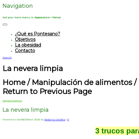
Navigation
Set your main menu in
Appearance > Menus
¿Qué es Pontesano?
Objetivos
La obesidad
Contacto
Search
La nevera limpia
Home
/
Manipulación de alimentos
/
Return to Previous Page
Manipulación de alimentos
La nevera limpia
Posted on 04/08/2018 at 23:05 by
Roberto Valdés
/
0
3 trucos par