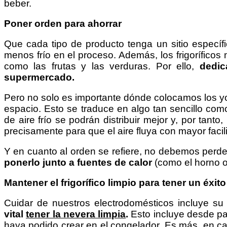
beber.
Poner orden para ahorrar
Que cada tipo de producto tenga un sitio específi
menos frío en el proceso. Además, los frigorífic
como las frutas y las verduras. Por ello,
dedic
supermercado.
Pero no solo es importante dónde colocamos los yo
espacio. Esto se traduce en algo tan sencillo co
de aire frío se podrán distribuir mejor y, por ta
precisamente para que el aire fluya con mayor facili
Y en cuanto al orden se refiere, no debemos perde
ponerlo junto a fuentes de calor
(como el horno o 
Mantener el frigorífico limpio para tener un éxit
Cuidar de nuestros electrodomésticos incluye su l
vital
tener la nevera limpia
.
Esto incluye desde pa
haya podido crear en el congelador. Es más, en c