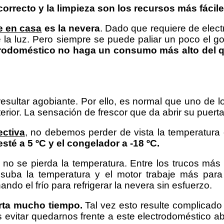
orrecto y la limpieza son los recursos más fáciles
e en casa
es la nevera
. Dado que requiere de electr
a de la luz. Pero siempre se puede paliar un poco el g
trodoméstico no haga un consumo más alto del 
sultar agobiante. Por ello, es normal que uno de l
erior. La sensación de frescor que da abrir su puerta 
ectiva
, no debemos perder de vista la temperatura
sté a 5 ºC y el congelador a -18 ºC.
no se pierda la temperatura. Entre los trucos más
 suba la temperatura y el motor trabaje más par
ando el frío para refrigerar la nevera sin esfuerzo.
erta mucho tiempo.
Tal vez esto resulte complicad
s evitar quedarnos frente a este electrodoméstico 