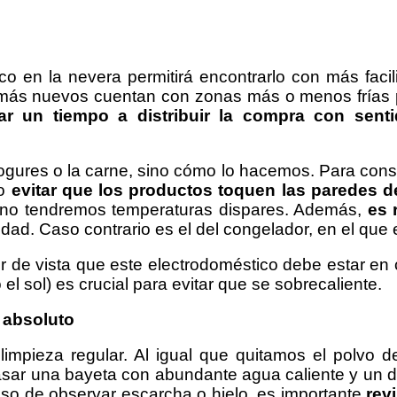
co en la nevera permitirá encontrarlo con más fac
os más nuevos cuentan con zonas más o menos frías
ar un tiempo a distribuir la compra con senti
gures o la carne, sino cómo lo hacemos. Para conseg
mo
evitar que los productos toquen las paredes d
nto, no tendremos temperaturas dispares. Además,
es 
dad. Caso contrario es el del congelador, en el que e
r de vista que este electrodoméstico debe estar en 
el sol) es crucial para evitar que se sobrecaliente.
o absoluto
impieza regular. Al igual que quitamos el polvo del
sar una bayeta con abundante agua caliente y un de
aso de observar escarcha o hielo, es importante
rev