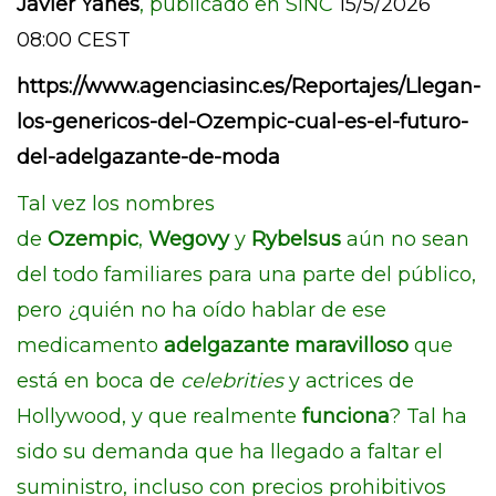
Javier Yanes
, publicado en SINC
15/5/2026
08:00 CEST
https://www.agenciasinc.es/Reportajes/Llegan-
los-genericos-del-Ozempic-cual-es-el-futuro-
del-adelgazante-de-moda
Tal vez los nombres
de
Ozempic
,
Wegovy
y
Rybelsus
aún no sean
del todo familiares para una parte del público,
pero ¿quién no ha oído hablar de ese
medicamento
adelgazante maravilloso
que
está en boca de
celebrities
y actrices de
Hollywood, y que realmente
funciona
? Tal ha
sido su demanda que ha llegado a faltar el
suministro, incluso con precios prohibitivos