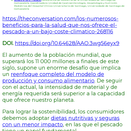
Compostela. Coordinadora Unidad de Gastroenterología, Hepatología y Nutrición
Pediátrica del Hospital Clínico Universitario de Santiago, Universidade de Santiago de
Compostela
https://theconversation.com/los-numerosos-
beneficios-para-la-salud-que-nos-ofrece-el-
pescado-a-un-bajo-coste-climatico-268116
DOI.
https://doi.org/10.64628/AAO.3wg56eyx9
El aumento de la población mundial, que
superará los 11 000 millones a finales de este
siglo, supone un enorme desafío que implica
un
reenfoque completo del modelo de
producción y consumo alimentario
. De seguir
con el actual, la intensidad de material y de
energía requerida será superior a la capacidad
que ofrece nuestro planeta.
Para lograr la sostenibilidad, los consumidores
debemos adoptar
dietas nutritivas y seguras
con un menor impacto
, en las que el pescado
tiene un papel fundamental.