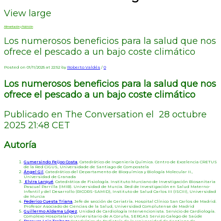
View large
Alimentación y Nutrición
Los numerosos beneficios para la salud que nos
ofrece el pescado a un bajo coste climático
Posted on 01/11/2025 at 22:52 by
Roberto Valdés
/
0
Los numerosos beneficios para la salud que nos
ofrece el pescado a un bajo coste climático
Publicado en The Conversation el 28 octubre
2025 21:48 CET
Autoría
Gumersindo Feijoo Costa
, Catedrático de Ingeniería Química. Centro de Excelencia CRETUS
de la Red CiGUS, Universidade de Santiago de Compostela
Ángel Gil
, Catedrático del Departamento de Bioquímica y Biología Molecular II.,
Universidad de Granada
Elvira Larqué
, Catedrática de Fisiología. Instituto Murciano de Investigación Biosanitaria
Pascual Parrilla (IMIB). Universidad de Murcia. Red de Investigación en Salud Materno-
Infantil y del Desarrollo (RICORS-SAMID), Instituto de Salud Carlos III (ISCIII), Universidad
de Murcia
Federico Cuesta Triana
, Jefe de sección de Geriatría. Hospital Clínico San Carlos de Madrid.
Profesor Asociado de Ciencias de la Salud, Universidad Complutense de Madrid
Guillermo Aldama López
, Unidad de Cardiología Intervencionista. Servicio de Cardiología.
Complexo Hospitalario Universitario de A Coruña, SERGAS Servizo Galego de Saúde
Rosaura Leis Trabazo
Catedrática de Pediatría de la Universidad de Santiago de