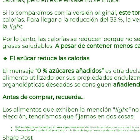
calorías, pero en este envase no se indica.
Si lo comparamos con la versión original,
este to
calorías. Para llegar a la reducción del 35 %, la v
la
light
.
Por lo tanto, las calorías se reducen porque no 
grasas saludables.
A pesar de contener menos can
🔹 El azúcar reduce las calorías
El mensaje
“0 % azúcares añadidos”
es otra decl
alimento utilizado por sus propiedades endulzant
organolépticas deseadas se consiguen
añadiendo
Antes de comprar, recuerda…
Los alimentos que exhiben la mención “
light“
no
elección, tendríamos que fijarnos en dos cosas:
Qué nutriente se ha reducido para lograr esa mención
. Si es la sal o los azúcares, podría 
Cómo se ha reformulado el producto
. En la lista de ingredientes podemos fijarnos si se ha
Share Post