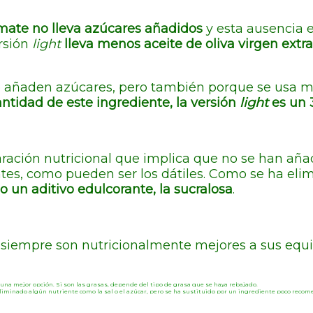
mate no lleva azúcares añadidos
y esta ausencia e
ersión
light
lleva menos aceite de oliva virgen extra
se añaden azúcares, pero también porque se usa me
tidad de este ingrediente, la versión
light
es un 
aración nutricional que implica que no se han aña
es, como pueden ser los dátiles. Como se ha elimin
 un aditivo edulcorante, la sucralosa
.
 siempre son nutricionalmente mejores a sus equ
ser una mejor opción. Si son las grasas, depende del tipo de grasa que se haya rebajado.
 eliminado algún nutriente como la sal o el azúcar, pero se ha sustituido por un ingrediente poco reco