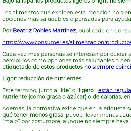
Bajo la lupa: los productos ligeros o light no sie
Los alimentos que exhiben esta mención no sie
opciones más saludables o pensadas para ayudar
Por
Beatriz Robles Martínez
, publicado en Cons
https://www.consumer.es/alimentacion/productos
Cada vez más personas se interesan por cuidar su
percibirlos como opciones más saludables o pen
etiquetado de estos productos
no siempre coinci
Light: reducción de nutrientes
Este término, junto a “
lite
” o “
ligero
”,
están regul
nutriente (como grasa o azúcar) o de calorías, e
Además, la normativa exige que en la etiqueta s
qué tener menos grasa:
puede llevar menos azúca
“malo” por costumbre, aunque no siempre haya una