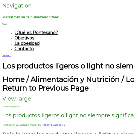
Navigation
Set your main menu in
Appearance > Menus
¿Qué es Pontesano?
Objetivos
La obesidad
Contacto
Search
Los productos ligeros o light no siem
Home
/
Alimentación y Nutrición
/
Lo
Return to Previous Page
View large
Alimentación y Nutrición
Los productos ligeros o light no siempre signifi
Posted on 23/12/2025 at 09:01 by
Roberto Valdés
/
0