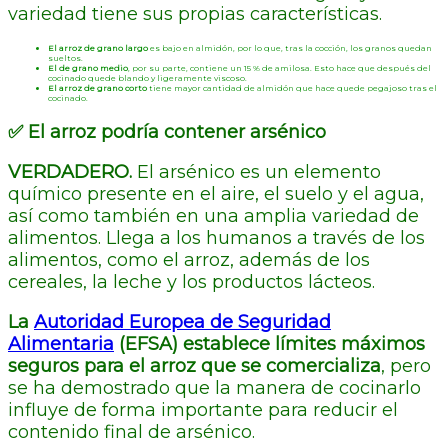
variedad tiene sus propias características.
El arroz de grano largo
es bajo en almidón, por lo que, tras la cocción, los granos quedan
sueltos.
El de grano medio
, por su parte, contiene un 15 % de amilosa. Esto hace que después del
cocinado quede blando y ligeramente viscoso.
El arroz de grano corto
tiene mayor cantidad de almidón que hace quede pegajoso tras el
cocinado.
✅ El arroz podría contener arsénico
VERDADERO.
El arsénico es un elemento
químico presente en el aire, el suelo y el agua,
así como también en una amplia variedad de
alimentos. Llega a los humanos a través de los
alimentos, como el arroz, además de los
cereales, la leche y los productos lácteos.
La
Autoridad Europea de Seguridad
Alimentaria
(EFSA) establece límites máximos
seguros para el arroz que se comercializa
, pero
se ha demostrado que la manera de cocinarlo
influye de forma importante para reducir el
contenido final de arsénico.