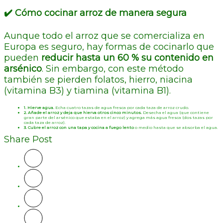
✔️ Cómo cocinar arroz de manera segura
Aunque todo el arroz que se comercializa en
Europa es seguro, hay formas de cocinarlo que
pueden
reducir hasta un 60 % su contenido en
arsénico
. Sin embargo, con este método
también se pierden folatos, hierro, niacina
(vitamina B3) y tiamina (vitamina B1).
1. Hierve agua.
Echa cuatro tazas de agua fresca por cada taza de arroz crudo.
2. Añade el arroz y deja que hierva otros cinco minutos.
Desecha el agua (que contiene
gran parte del arsénico que estaba en el arroz) y agrega más agua fresca (dos tazas por
cada taza de arroz).
3. Cubre el arroz con una tapa y cocina a fuego lento
o medio hasta que se absorba el agua.
Share Post