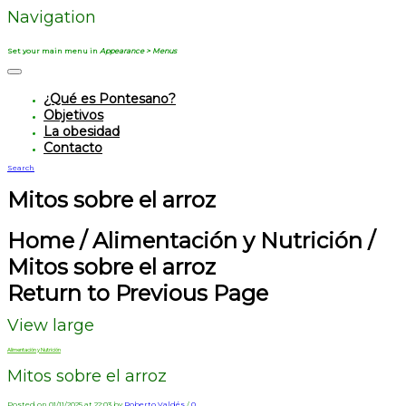
Navigation
Set your main menu in
Appearance > Menus
¿Qué es Pontesano?
Objetivos
La obesidad
Contacto
Search
Mitos sobre el arroz
Home
/
Alimentación y Nutrición
/
Mitos sobre el arroz
Return to Previous Page
View large
Alimentación y Nutrición
Mitos sobre el arroz
Posted on 01/11/2025 at 22:03 by
Roberto Valdés
/
0