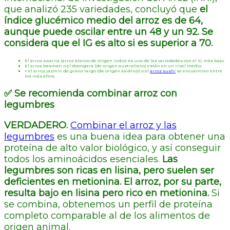
que analizó 235 variedades, concluyó que
el
índice glucémico medio del arroz es de 64,
aunque puede oscilar entre un 48 y un 92. Se
considera que el IG es alto si es superior a 70.
El arroz swarna (arroz blanco de origen indio) es una de las variedades con el IG más bajo.
El arroz basmati o el doongara (de origen australiano) están en un nivel medio.
Y el arroz jazmín de grano largo (de origen asiático) o el
arroz sushi
se encuentran entre
los más altos.
✅ Se recomienda combinar arroz con
legumbres
VERDADERO.
Combinar el arroz y las
legumbres
es una buena idea para obtener una
proteína de alto valor biológico, y así conseguir
todos los aminoácidos esenciales.
Las
legumbres son ricas en lisina, pero suelen ser
deficientes en metionina. El arroz, por su parte,
resulta bajo en lisina pero rico en metionina.
Si
se combina, obtenemos un perfil de proteína
completo comparable al de los alimentos de
origen animal.