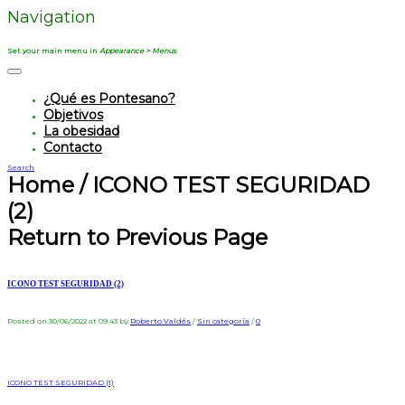
Navigation
Set your main menu in
Appearance > Menus
¿Qué es Pontesano?
Objetivos
La obesidad
Contacto
Search
Home
/
ICONO TEST SEGURIDAD
(2)
Return to Previous Page
ICONO TEST SEGURIDAD (2)
Posted on 30/06/2022 at 09:43
by
Roberto Valdés
/
Sin categoría
/
0
ICONO TEST SEGURIDAD (1)