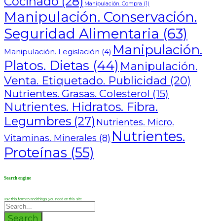
Cocinado
(28)
Manipulación. Compra
(1)
Manipulación. Conservación.
Seguridad Alimentaria
(63)
Manipulación.
Manipulación. Legislación
(4)
Platos. Dietas
(44)
Manipulación.
Venta. Etiquetado. Publicidad
(20)
Nutrientes. Grasas. Colesterol
(15)
Nutrientes. Hidratos. Fibra.
Legumbres
(27)
Nutrientes. Micro.
Nutrientes.
Vitaminas. Minerales
(8)
Proteínas
(55)
Search engine
Use this form to find things you need on this site
Search