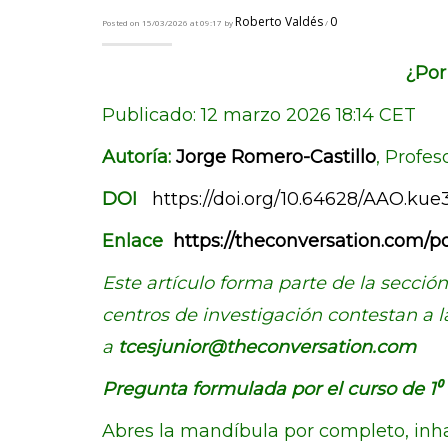
Roberto Valdés
0
Posted on 15/03/2026 at 09:17 by
/
¿Por
Publicado: 12 marzo 2026 18:14 CET
Autoría:
Jorge Romero-Castillo
, Profe
DOI
https://doi.org/10.64628/AAO.kue
Enlace
https://theconversation.com/
Este artículo forma parte de la secció
centros de investigación contestan a l
a
tcesjunior@theconversation.com
Pregunta formulada por el curso de 1⁰ B
Abres la mandíbula por completo, inha