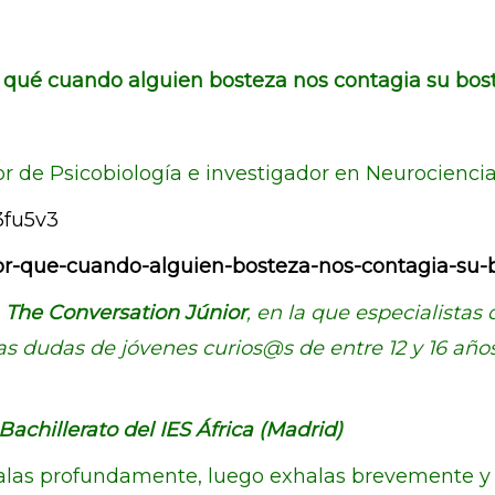
 qué cuando alguien bosteza nos contagia su bos
sor de Psicobiología e investigador en Neurocienci
3fu5v3
por-que-cuando-alguien-bosteza-nos-contagia-su-
n
The Conversation Júnior
, en la que especialistas
as dudas de jóvenes curios@s de entre 12 y 16 año
achillerato del IES África (Madrid)
las profundamente, luego exhalas brevemente y ci