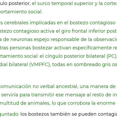
ulo posterior
, el surco temporal superior y la cort
ortamiento social.
es cerebrales implicadas en el bostezo contagios
tezo contagioso activa el giro frontal inferior po
ema de neuronas espejo responsable de la observac
tras personas bostezar activan específicamente r
miento social: el cíngulo posterior bilateral (PC),
dial bilateral (VMPFC), todas en sombreado gris o
comunicación no verbal ancestral, una manera de 
serviría para transmitir ese mensaje al resto de 
multitud de animales, lo que corrobora la enorme 
reguntado:
los bostezos también se pueden contagia