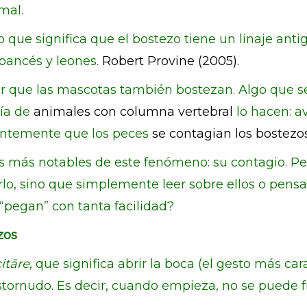
mal.
 que significa que el bostezo tiene un linaje ant
pancés y leones.
Robert Provine (2005).
cir que las mascotas también bostezan. Algo que se
ría de
animales con columna vertebral
lo hacen: av
ientemente que los peces
se contagian los bostezo
s más notables de este fenómeno: su contagio. Pe
lo, sino que simplemente leer sobre ellos o pensa
“pegan” con tanta facilidad?
zos
itāre
, que significa abrir la boca (el gesto más car
stornudo. Es decir, cuando empieza, no se puede f