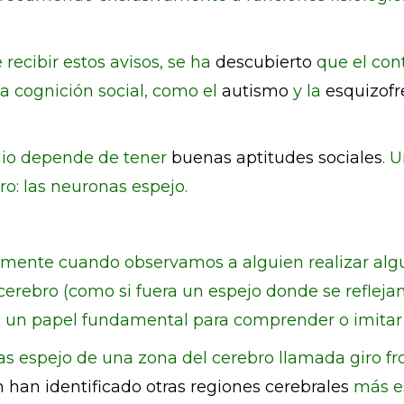
recibir estos avisos, se ha
descubierto
que el con
la cognición social, como el
autismo
y la
esquizofr
agio depende de tener
buenas aptitudes sociales
. 
o: las neuronas espejo.
mente cuando observamos a alguien realizar algu
erebro (como si fuera un espejo donde se refleja
un papel fundamental para comprender o imitar l
as espejo de una zona del cerebro llamada giro fron
 han identificado otras regiones cerebrales
más es