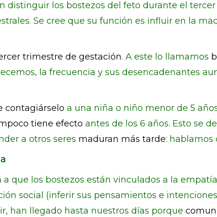
 distinguir los bostezos del feto durante el tercer
rales. Se cree que su función es influir en la m
tercer trimestre de gestación
. A este lo llamamos
b
ecemos, la frecuencia y sus desencadenantes aume
e contagiárselo
a una niña o niño menor de 5 año
mpoco tiene efecto
antes de los 6 años. Esto se d
nder a otros seres
maduran más tarde
: hablamos 
ia
a
a que los bostezos están vinculados a la empatí
ión social (inferir sus pensamientos e intenciones
r, han llegado hasta nuestros días porque
comuni