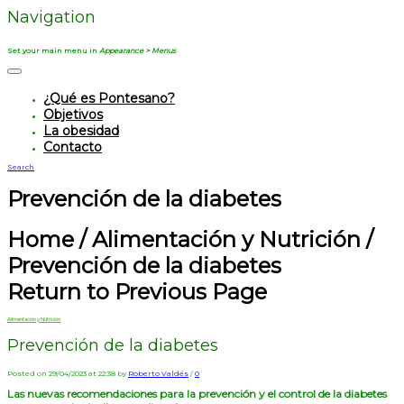
Navigation
Set your main menu in
Appearance > Menus
¿Qué es Pontesano?
Objetivos
La obesidad
Contacto
Search
Prevención de la diabetes
Home
/
Alimentación y Nutrición
/
Prevención de la diabetes
Return to Previous Page
Alimentación y Nutrición
Prevención de la diabetes
Posted on 29/04/2023 at 22:38 by
Roberto Valdés
/
0
Las nuevas recomendaciones para la prevención y el control de la diabetes