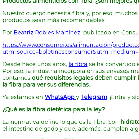
Productos alimenticios con fibra: ¿son mejores q
Nuestro cuerpo necesita fibra y, por eso, muchos 
productos sean más recomendables
Por
Beatriz Robles Martínez
, publicado en Cons
https://www.consumer.es/alimentacion/productos
utm_source=boletinesconsumer&utm_medium=
Desde hace unos años,
la fibra
se ha convertido 
Por eso, la industria incorpora en sus envases me
contamos
qué requisitos legales deben cumplir 
la fibra para ver sus diferencias.
Ya estamos en
WhatsApp
y
Telegram
. ¡Entra y s
¿Qué es la fibra dietética para la ley?
La normativa define lo que es la fibra. Son
hidrat
el intestino delgado y que, además, cumplen algu