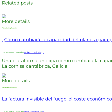
Related posts
More details
Alimentación y Nutrición
¿Cómo cambiará la capacidad del planeta para p
02/08/2026 at 15:48 by
Roberto Valdés
/
0
Una plataforma anticipa cómo cambiará la capaci
La cornisa cantábrica, Galicia…
More details
Alimentación y Nutrición
La factura invisible del fuego: el coste económico
02/08/2026 at 15:45 by
Roberto Valdés
/
0