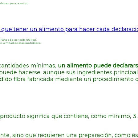
icioso para la salud.
ne que tener un alimento para hacer cada declaraci
100 g o 3 g por cada 100 kcal.
rte la mitad de esas cantidades.
 cantidades mínimas,
un alimento puede declararse
puede hacerse, aunque sus ingredientes principal
adido fibra fabricada mediante un procedimiento 
producto significa que contiene, como mínimo, 3 g 
e, sino que requieren una preparación, como este