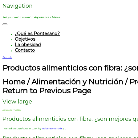
Navigation
Set your main menu in
Appearance > Menus
¿Qué es Pontesano?
Objetivos
La obesidad
Contacto
Search
Productos alimenticios con fibra: ¿s
Home
/
Alimentación y Nutrición
/
Pr
Return to Previous Page
View large
Alimentación y Nutrición
Productos alimenticios con fibra: ¿son mejores q
Posted on 01/11/2025 at 22:14 by
Roberto Valdés
/
0