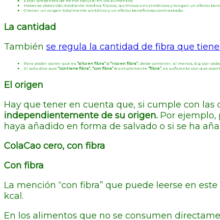
Estar presentes de forma natural en los alimentos.
Haberse obtenido mediante medios físicos, químicos o enzimáticos y tengan un efecto benef
O tener un origen totalmente sintético y un efecto beneficioso contrastado.
La cantidad
También
se regula la cantidad de fibra que tie
Para poder poner que es
“alto en fibra” o “rico en fibra”
, debe contener, al menos, 6 g por cada 
Si solo dice que
“contiene fibra”, “con fibra” o
simplemente
“fibra”
, es suficiente con que apo
El origen
Hay que tener en cuenta que, si cumple con las
independientemente de su origen.
Por ejemplo, 
haya añadido en forma de salvado o si se ha añ
ColaCao cero, con fibra
Con fibra
La mención “con fibra” que puede leerse en este 
kcal.
En los alimentos que no se consumen directament