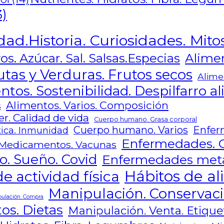
3)
dad.Historia. Curiosidades. Mito
Alimen
os. Azúcar. Sal. Salsas.Especias
utas y Verduras. Frutos secos
Alime
ntos. Sostenibilidad. Despilfarro a
Alimentos. Varios. Composición
s
r. Calidad de vida
Cuerpo humano. Grasa corporal
Cuerpo humano. Varios
Enfer
ica. Inmunidad
Enfermedades. 
Medicamentos. Vacunas
o. Sueño. Covid
Enfermedades metab
Hábitos de al
e actividad física
Manipulación. Conservaci
ulación. Compra
os. Dietas
Manipulación. Venta. Etique