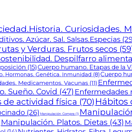
ciedad.Historia. Curiosidades. M
itivos. Azúcar. Sal. Salsas.Especias
(29
rutas y Verduras. Frutos secos
(59
ostenibilidad. Despilfarro alimenta
mposición
(15)
Cuerpo humano. Etapas de la Vid
Cuerpo hu
. Hormonas. Genética. Inmunidad
(8)
Enfermed
ades. Medicamentos. Vacunas
(11)
o. Sueño. Covid
(47)
Enfermedades m
Hábitos 
 de actividad física
(70)
Manipulación
ocinado
(26)
Manipulación. Compra
(1)
Manipulación. Platos. Dietas
(43)
Ma
)
Nutrientes. Hidratos. Fibra. Legu
ol
(14)