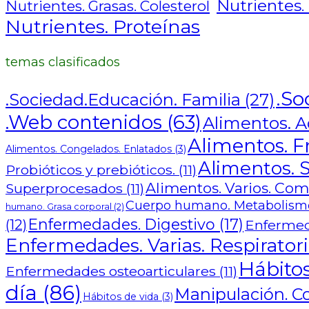
Nutrientes.
Nutrientes. Grasas. Colesterol
Nutrientes. Proteínas
temas clasificados
.So
.Sociedad.Educación. Familia
(27)
.Web contenidos
(63)
Alimentos. Ad
Alimentos. F
Alimentos. Congelados. Enlatados
(3)
Alimentos. S
Probióticos y prebióticos.
(11)
Alimentos. Varios. Co
Superprocesados
(11)
Cuerpo humano. Metabolismo
humano. Grasa corporal
(2)
Enfermedades. Digestivo
(17)
(12)
Enfermed
Enfermedades. Varias. Respiratori
Hábitos
Enfermedades osteoarticulares
(11)
día
(86)
Manipulación. C
Hábitos de vida
(3)