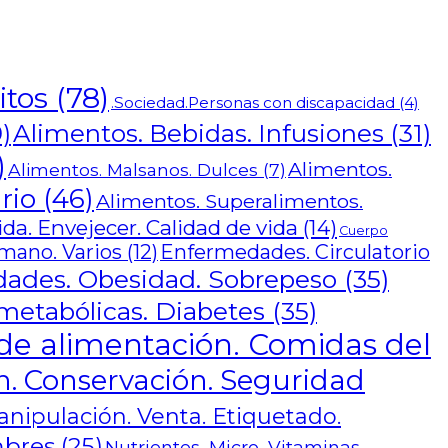
itos
(78)
.Sociedad.Personas con discapacidad
(4)
Alimentos. Bebidas. Infusiones
(31)
)
)
Alimentos.
Alimentos. Malsanos. Dulces
(7)
rio
(46)
Alimentos. Superalimentos.
a. Envejecer. Calidad de vida
(14)
Cuerpo
mano. Varios
(12)
Enfermedades. Circulatorio
ades. Obesidad. Sobrepeso
(35)
etabólicas. Diabetes
(35)
de alimentación. Comidas del
. Conservación. Seguridad
nipulación. Venta. Etiquetado.
mbres
(25)