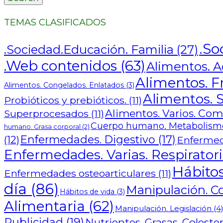
TEMAS CLASIFICADOS
.So
.Sociedad.Educación. Familia
(27)
.Web contenidos
(63)
Alimentos. Ad
Alimentos. F
Alimentos. Congelados. Enlatados
(3)
Alimentos. S
Probióticos y prebióticos.
(11)
Alimentos. Varios. Co
Superprocesados
(11)
Cuerpo humano. Metabolismo
humano. Grasa corporal
(2)
Enfermedades. Digestivo
(17)
(12)
Enfermed
Enfermedades. Varias. Respiratori
Hábitos
Enfermedades osteoarticulares
(11)
día
(86)
Manipulación. C
Hábitos de vida
(3)
Alimentaria
(62)
Manipulación. Legislación
(4
Publicidad
(19)
Nutrientes. Grasas. Colester