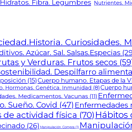
 Hidratos. Fibra. Legumbres
Nutrientes. Mi
ciedad.Historia. Curiosidades. M
itivos. Azúcar. Sal. Salsas.Especias
(29
rutas y Verduras. Frutos secos
(59
ostenibilidad. Despilfarro alimenta
mposición
(15)
Cuerpo humano. Etapas de la Vid
Cuerpo hu
. Hormonas. Genética. Inmunidad
(8)
Enfermed
ades. Medicamentos. Vacunas
(11)
o. Sueño. Covid
(47)
Enfermedades m
Hábitos 
 de actividad física
(70)
Manipulación
ocinado
(26)
Manipulación. Compra
(1)