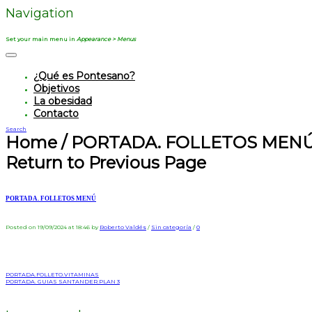
Navigation
Set your main menu in
Appearance > Menus
¿Qué es Pontesano?
Objetivos
La obesidad
Contacto
Search
Home
/
PORTADA. FOLLETOS MEN
Return to Previous Page
PORTADA. FOLLETOS MENÚ
Posted on 19/09/2024 at 18:46
by
Roberto Valdés
/
Sin categoría
/
0
PORTADA.FOLLETO.VITAMINAS
PORTADA. GUIAS SANTANDER.PLAN 3