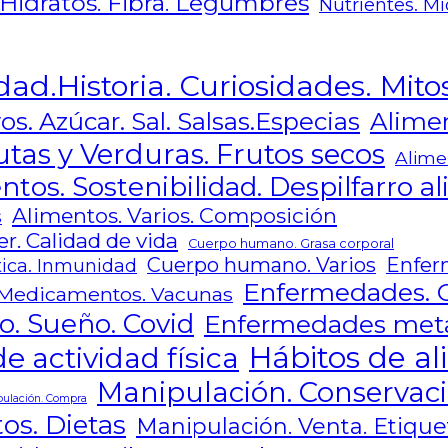
 Hidratos. Fibra. Legumbres
Nutrientes. Mi
dad.Historia. Curiosidades. Mito
Alimen
os. Azúcar. Sal. Salsas.Especias
utas y Verduras. Frutos secos
Alime
ntos. Sostenibilidad. Despilfarro a
Alimentos. Varios. Composición
s
r. Calidad de vida
Cuerpo humano. Grasa corporal
Cuerpo humano. Varios
Enfer
ica. Inmunidad
Enfermedades. 
Medicamentos. Vacunas
o. Sueño. Covid
Enfermedades metab
Hábitos de al
e actividad física
Manipulación. Conservaci
ulación. Compra
os. Dietas
Manipulación. Venta. Etique