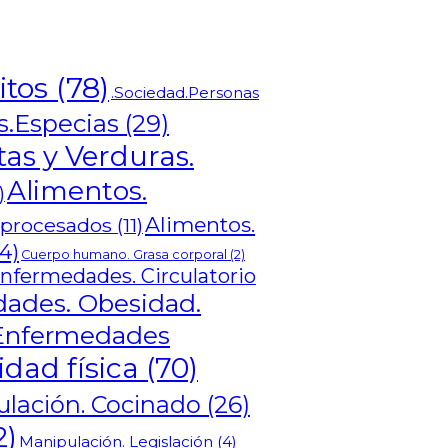
itos
(78)
.Sociedad.Personas
as.Especias
(29)
tas y Verduras.
Alimentos.
)
Alimentos.
rprocesados
(11)
4)
Cuerpo humano. Grasa corporal
(2)
nfermedades. Circulatorio
ades. Obesidad.
Enfermedades
idad física
(70)
lación. Cocinado
(26)
2)
Manipulación. Legislación
(4)