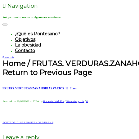
Navigation
Set your main menu in
Appearance > Menus
¿Qué es Pontesano?
Objetivos
La obesidad
Contacto
Search
Home
/
FRUTAS. VERDURAS.ZANAHO
Return to Previous Page
FRUTAS. VERDURAS.ZANAHORIAS.VARIOS_12_11zon
Posted on 23/02/2025 at 17:14
by
Roberto Valdés
/
Sin categoría
/
0
PORTADA. GUIAS SANTANDER.PLAN 3
Leave a reply