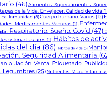
tario
(46)
Alimentos. Superalimentos. Supe
pas de la Vida. Envejecer. Calidad de vida
(1
Cuerpo humano. Varios
(12)
E
ica. Inmunidad
(8)
Enfermed
ades. Medicamentos. Vacunas
(11)
s. Respiratorio. Sueño. Covid
(47)
Hábitos de activ
es osteoarticulares
(11)
idas del día
(86)
Manipu
Hábitos de vida
(3)
ación. Seguridad Alimentaria
(6
anipulación. Venta. Etiquetado. Publici
ra. Legumbres
(25)
Nutrientes. Micro. Vitaminas