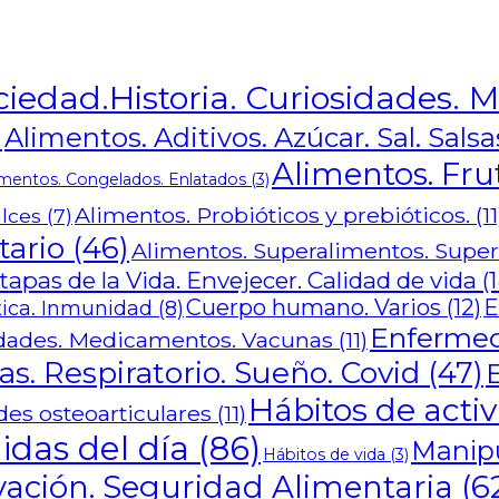
ciedad.Historia. Curiosidades. M
)
Alimentos. Aditivos. Azúcar. Sal. Sals
Alimentos. Fru
imentos. Congelados. Enlatados
(3)
Alimentos. Probióticos y prebióticos.
(11
lces
(7)
tario
(46)
Alimentos. Superalimentos. Supe
pas de la Vida. Envejecer. Calidad de vida
(1
Cuerpo humano. Varios
(12)
E
ica. Inmunidad
(8)
Enfermed
ades. Medicamentos. Vacunas
(11)
s. Respiratorio. Sueño. Covid
(47)
Hábitos de activ
es osteoarticulares
(11)
idas del día
(86)
Manipu
Hábitos de vida
(3)
ación. Seguridad Alimentaria
(6