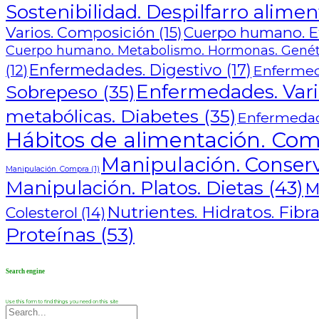
Sostenibilidad. Despilfarro alimen
Varios. Composición
(15)
Cuerpo humano. Eta
Cuerpo humano. Metabolismo. Hormonas. Genét
Enfermedades. Digestivo
(17)
(12)
Enfermed
Enfermedades. Varia
Sobrepeso
(35)
metabólicas. Diabetes
(35)
Enfermedad
Hábitos de alimentación. Com
Manipulación. Conserv
Manipulación. Compra
(1)
Manipulación. Platos. Dietas
(43)
M
Nutrientes. Hidratos. Fib
Colesterol
(14)
Proteínas
(53)
Search engine
Use this form to find things you need on this site