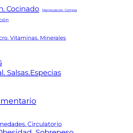
n. Cocinado
Manipulación. Compra
ción
cro. Vitaminas. Minerales
s
l. Salsas.Especias
limentario
medades. Circulatorio
Obesidad. Sobrepeso