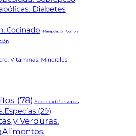
ólicas. Diabetes
n. Cocinado
Manipulación. Compra
ción
cro. Vitaminas. Minerales
itos
(78)
.Sociedad.Personas
as.Especias
(29)
tas y Verduras.
Alimentos.
)