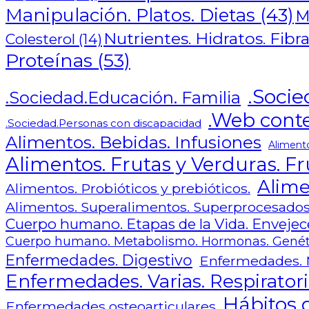
Manipulación. Platos. Dietas
(43)
M
Nutrientes. Hidratos. Fib
Colesterol
(14)
Proteínas
(53)
.Socie
.Sociedad.Educación. Familia
.Web cont
.Sociedad.Personas con discapacidad
Alimentos. Bebidas. Infusiones
Aliment
Alimentos. Frutas y Verduras. Fr
Alime
Alimentos. Probióticos y prebióticos.
Alimentos. Superalimentos. Superprocesado
Cuerpo humano. Etapas de la Vida. Envejece
Cuerpo humano. Metabolismo. Hormonas. Genét
Enfermedades. Digestivo
Enfermedades. 
Enfermedades. Varias. Respiratori
Hábitos d
Enfermedades osteoarticulares