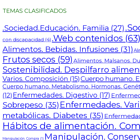
TEMAS CLASIFICADOS
.So
.Sociedad.Educación. Familia
(27)
.Web contenidos
(63
con discapacidad
(4)
Alimentos. Bebidas. Infusiones
(31)
Al
Frutos secos
(59)
Alimentos. Malsanos. Du
Sostenibilidad. Despilfarro alimen
Varios. Composición
(15)
Cuerpo humano. Eta
Cuerpo humano. Metabolismo. Hormonas. Genét
Enfermedades. Digestivo
(17)
(12)
Enfermed
Enfermedades. Varia
Sobrepeso
(35)
metabólicas. Diabetes
(35)
Enfermedad
Hábitos de alimentación. Com
Manipulación. Conserv
Manipulación. Compra
(1)