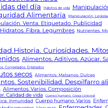
idas del día
Manipulació
Hábitos de vida
guridad Alimentaria
Manipulación. Legisla
ulación. Venta. Etiquetado. Publicidad
 Hidratos. Fibra. Legumbres
Nutrientes. Mi
dad.Historia. Curiosidades. Mito
enidos
Alimentos. Aditivos. Azúcar. Sa
os. Congelados. Enlatados
utos secos
Alimentos. Malsanos. Dulces
ntos. Sostenibilidad. Despilfarro a
Alimentos. Varios. Composición
s
r. Calidad de vida
Cuerpo humano. Grasa corporal
Cuerpo humano. Varios
Enfer
ica. Inmunidad
Enfermedades. 
Medicamentos. Vacunas