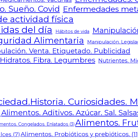
o. Sueño. Covid
Enfermedades metab
e actividad física
idas del día
Manipulació
Hábitos de vida
guridad Alimentaria
Manipulación. Legisla
ulación. Venta. Etiquetado. Publicidad
 Hidratos. Fibra. Legumbres
Nutrientes. Mi
ciedad.Historia. Curiosidades. M
)
Alimentos. Aditivos. Azúcar. Sal. Sals
Alimentos. Fru
imentos. Congelados. Enlatados
(3)
Alimentos. Probióticos y prebióticos.
(11
lces
(7)