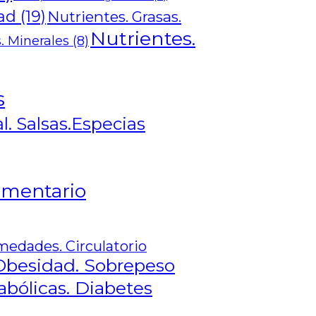
dad
(19)
Nutrientes. Grasas.
Nutrientes.
. Minerales
(8)
s
l. Salsas.Especias
limentario
medades. Circulatorio
Obesidad. Sobrepeso
ólicas. Diabetes