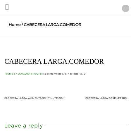
Home
/
CABECERA LARGA.COMEDOR
CABECERA LARGA.COMEDOR
Posted on 05/06/2024 at 10:21
by
Roberto Valdés
/
Sin categoría
/
0
CABECERA LARGA .ALIMENTACIÓN Y NUTRICIÓN
CABECERA LARGA.DESPILFARRO
Leave a reply