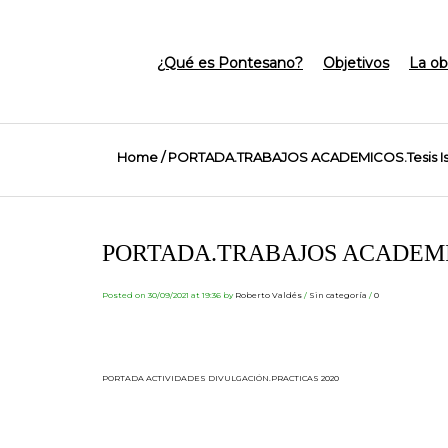
¿Qué es Pontesano?
Objetivos
La ob
Home
/
PORTADA.TRABAJOS ACADEMICOS.Tesis Isa
PORTADA.TRABAJOS ACADEMI
Posted on 30/09/2021 at 19:36
by
Roberto Valdés
/
Sin categoría
/
0
PORTADA ACTIVIDADES DIVULGACIÓN.PRACTICAS 2020