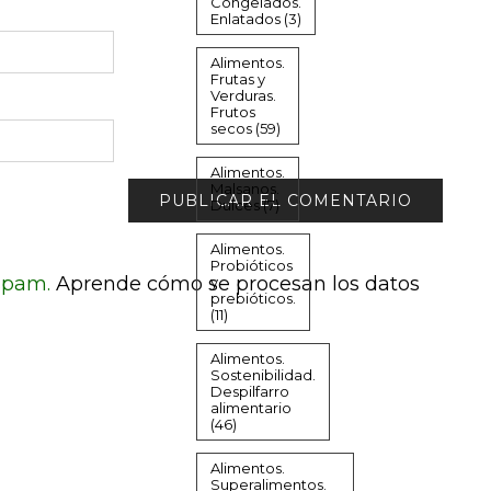
Congelados.
Enlatados
(3)
Alimentos.
Frutas y
Verduras.
Frutos
secos
(59)
Alimentos.
Malsanos.
Dulces
(7)
Alimentos.
Probióticos
 spam.
Aprende cómo se procesan los datos
y
prebióticos.
(11)
Alimentos.
Sostenibilidad.
Despilfarro
alimentario
(46)
Alimentos.
Superalimentos.