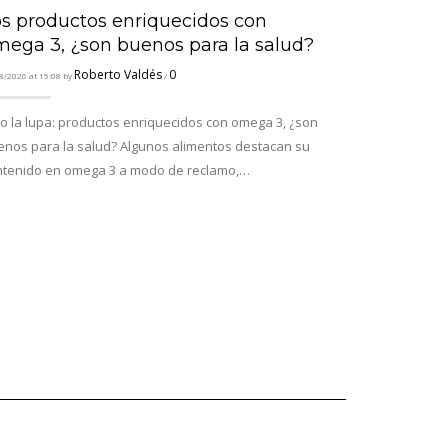
os productos enriquecidos con
Los incen
mega 3, ¿son buenos para la salud?
emergenci
riesgo pa
Roberto Valdés
0
8/2026 at 15:08 by
/
personas
o la lupa: productos enriquecidos con omega 3, ¿son
26/07/2026 at 06:31 
enos para la salud? Algunos alimentos destacan su
ntenido en omega 3 a modo de reclamo,…
España arde: l
emergencia nac
miles de per