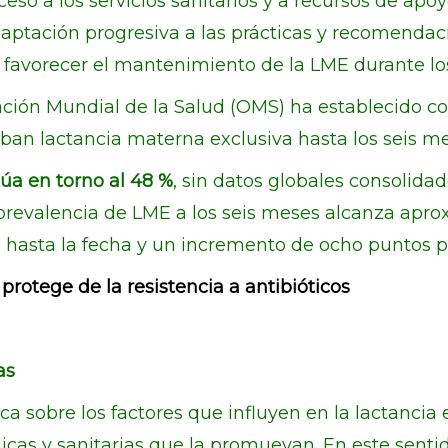
ceso a los servicios sanitarios y a recursos de apo
daptación progresiva a las prácticas y recomenda
y favorecer el mantenimiento de la LME durante lo
ción Mundial de la Salud (OMS) ha establecido com
iban lactancia materna exclusiva hasta los seis me
túa en torno al 48 %
, sin datos globales consolida
 prevalencia de LME a los seis meses alcanza apr
o hasta la fecha y un incremento de ocho puntos p
 protege de la resistencia a antibióticos
as
fica sobre los factores que influyen en la lactancia
icas y sanitarias que la promuevan. En este sentid