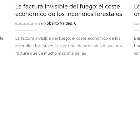
La factura invisible del fuego: el coste
L
económico de los incendios forestales
o
Roberto Valdés
0
02/08/2026 at 15:45 by
/
02/0
del
La factura invisible del fuego: el coste económico de los
Baj
incendios forestales Los incendios forestales dejan una
bu
factura que va mucho más allá de las…
co