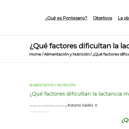
¿Qué es Pontesano?
Objetivos
La ob
¿Qué factores dificultan la l
Home
/
Alimentación y Nutrición
/
¿Qué factores dific
ALIMENTACIÓN Y NUTRICIÓN
¿Qué factores dificultan la lactancia 
Roberto Valdés
0
Posted on 01/06/2026 at 20:06 by
/
¿Qu