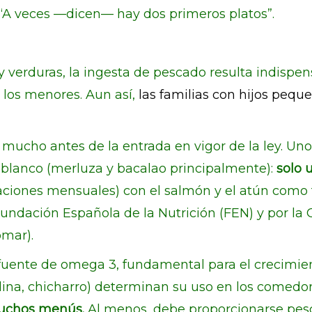
a. “A veces —dicen— hay dos primeros platos”.
y verduras, la ingesta de pescado resulta indispen
e los menores. Aun así,
las familias con hijos peq
ucho antes de la entrada en vigor de la ley. Unos
o blanco (merluza y bacalao principalmente):
solo 
aciones mensuales) con el salmón y el atún como 
Fundación Española de la Nutrición (FEN) y por l
omar).
l fuente de omega 3, fundamental para el crecimie
ina, chicharro) determinan su uso en los comedo
uchos menús.
Al menos, debe proporcionarse pesc