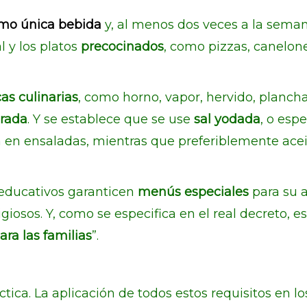
mo única bebida
y, al menos dos veces a la seman
 y los platos
precocinados
, como pizzas, canelon
as culinarias
, como horno, vapor, hervido, plancha,
orada
. Y se establece que se use
sal yodada
, o esp
 en ensaladas, mientras que preferiblemente aceite
 educativos garanticen
menús especiales
para su 
igiosos. Y, como se especifica en el real decreto, e
ra las familias
”.
ráctica. La aplicación de todos estos requisitos en