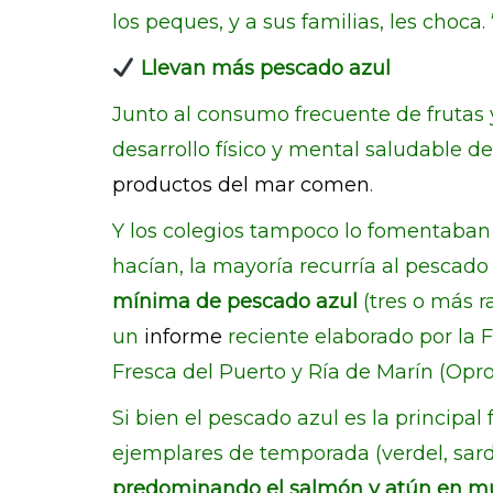
los peques, y a sus familias, les choc
Llevan más pescado azul
Junto al consumo frecuente de frutas 
desarrollo físico y mental saludable d
productos del mar comen
.
Y los colegios tampoco lo fomentaban m
hacían, la mayoría recurría al pescad
mínima de pescado azul
(tres o más r
un
informe
reciente elaborado por la 
Fresca del Puerto y Ría de Marín (Opr
Si bien el pescado azul es la principa
ejemplares de temporada (verdel, sard
predominando el salmón y atún en m