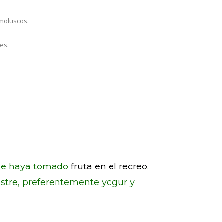
 moluscos.
es.
o se haya tomado
fruta en el recreo
.
stre, preferentemente yogur y