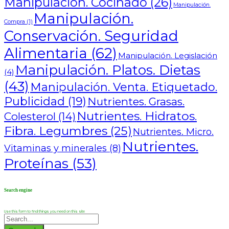
Manipulación. Cocinado
(26)
Manipulación.
Manipulación.
Compra
(1)
Conservación. Seguridad
Alimentaria
(62)
Manipulación. Legislación
Manipulación. Platos. Dietas
(4)
(43)
Manipulación. Venta. Etiquetado.
Publicidad
(19)
Nutrientes. Grasas.
Nutrientes. Hidratos.
Colesterol
(14)
Fibra. Legumbres
(25)
Nutrientes. Micro.
Nutrientes.
Vitaminas y minerales
(8)
Proteínas
(53)
Search engine
Use this form to find things you need on this site