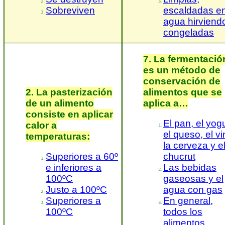
Sobreviven
escaldadas e
agua hirviend
congeladas
7. La fermentació
es un método de
conservación de
2. La pasterización
alimentos que se
de un alimento
aplica a…
consiste en aplicar
El pan, el yogu
calor a
el queso, el vi
temperaturas:
la cerveza y e
Superiores a 60º
chucrut
e inferiores a
Las bebidas
100ºC
gaseosas y el
Justo a 100ºC
agua con gas
Superiores a
En general,
100ºC
todos los
alimentos