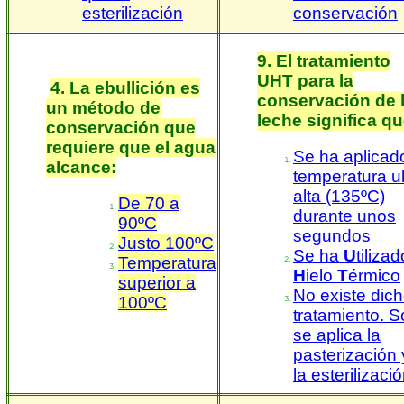
esterilización
conservación
9. El tratamiento
UHT para la
4. La ebullición es
conservación de 
un método de
leche significa qu
conservación que
requiere que el agua
Se ha aplicad
alcance:
temperatura ul
alta (135ºC)
De 70 a
durante unos
90ºC
segundos
Justo 100ºC
Se ha
U
tilizad
Temperatura
H
ielo
T
érmico
superior a
No existe dic
100ºC
tratamiento. S
se aplica la
pasterización 
la esterilizaci