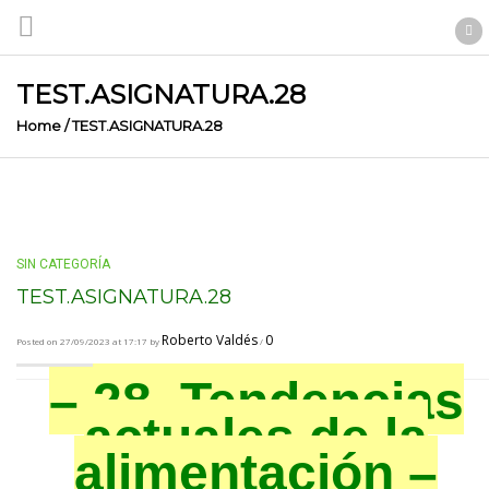
TEST.ASIGNATURA.28
Home
/
TEST.ASIGNATURA.28
SIN CATEGORÍA
TEST.ASIGNATURA.28
Roberto Valdés
0
Posted on 27/09/2023 at 17:17 by
/
– 28. Tendencias
actuales de la
alimentación –