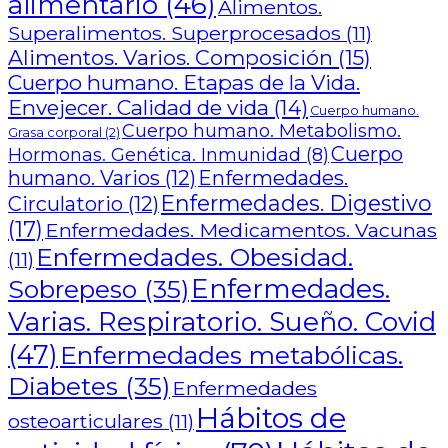
alimentario
(46)
Alimentos.
Superalimentos. Superprocesados
(11)
Alimentos. Varios. Composición
(15)
Cuerpo humano. Etapas de la Vida.
Envejecer. Calidad de vida
(14)
Cuerpo humano.
Cuerpo humano. Metabolismo.
Grasa corporal
(2)
Cuerpo
Hormonas. Genética. Inmunidad
(8)
humano. Varios
(12)
Enfermedades.
Enfermedades. Digestivo
Circulatorio
(12)
(17)
Enfermedades. Medicamentos. Vacunas
Enfermedades. Obesidad.
(11)
Enfermedades.
Sobrepeso
(35)
Varias. Respiratorio. Sueño. Covid
(47)
Enfermedades metabólicas.
Diabetes
(35)
Enfermedades
Hábitos de
osteoarticulares
(11)