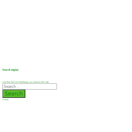
Search engine
Use this form to find things you need on this site
Search
close