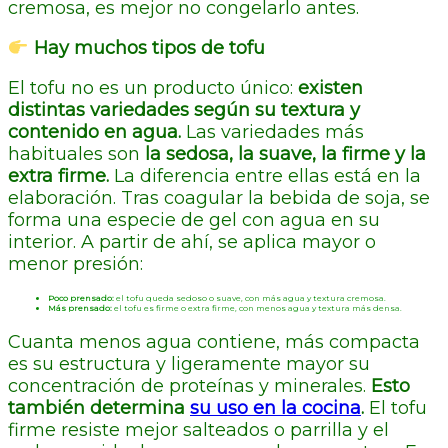
cremosa, es mejor no congelarlo antes.
Hay muchos tipos de tofu
El tofu no es un producto único:
existen
distintas variedades según su textura y
contenido en agua.
Las variedades más
habituales son
la sedosa, la suave, la firme y la
extra firme.
La diferencia entre ellas está en la
elaboración. Tras coagular la bebida de soja, se
forma una especie de gel con agua en su
interior. A partir de ahí, se aplica mayor o
menor presión:
Poco prensado:
el tofu queda sedoso o suave, con más agua y textura cremosa.
Más prensado:
el tofu es firme o extra firme, con menos agua y textura más densa.
Cuanta menos agua contiene, más compacta
es su estructura y ligeramente mayor su
concentración de proteínas y minerales.
Esto
también determina
su uso en la cocina
.
El tofu
firme resiste mejor salteados o parrilla y el