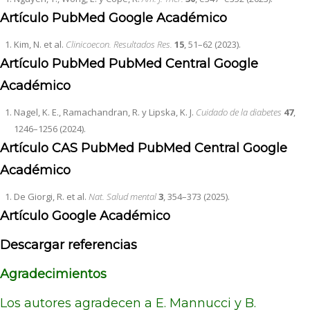
Artículo
PubMed
Google Académico
Kim, N. et al.
Clinicoecon. Resultados Res.
15
, 51–62 (2023).
Artículo
PubMed
PubMed Central
Google
Académico
Nagel, K. E., Ramachandran, R. y Lipska, K. J.
Cuidado de la diabetes
47
,
1246–1256 (2024).
Artículo
CAS
PubMed
PubMed Central
Google
Académico
De Giorgi, R. et al.
Nat. Salud mental
3
, 354–373 (2025).
Artículo
Google Académico
Descargar referencias
Agradecimientos
Los autores agradecen a E. Mannucci y B.