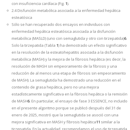
con insuficiencia cardíaca (Fig.
1
).
2.4 Disfunción metabólica asociada a la enfermedad hepática
esteatósica
Sólo se han recuperado dos ensayos en individuos con
enfermedad hepática esteatósica asociada a la disfunción
metabólica (MASLD) (uno con semaglutida y otro con tirzepatida)
6
.
Solo la tirzepatida (Tabla
1
) ha demostrado un efecto significativo
en la resolución de la esteatohepatitis asociada a la disfunción
metabólica (MASH) y la mejora de la fibrosis hepática (es decir, la
resolución de MASH sin empeoramiento de la fibrosis y una
reducción de al menos una etapa de fibrosis sin empeoramiento
de MASH). La semaglutida ha demostrado una reducción en el
contenido de grasa hepática, pero no una mejora
estadísticamente significativa en la fibrosis hepática o la remisión
de MASH
6
. En particular, el ensayo de fase 3 ESSENCE, no incluido
en el presente algoritmo porque se publicó después del 31 de
enero de 2025, mostró que la semaglutida se asoció con una
mejora significativa en MASH y fibrosis hepática
11
similar a la
tirzepatida. En la actualidad, recomendamos el uso de tirzepatida