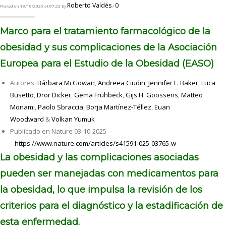
Roberto Valdés
0
Posted on 13/10/2025 at 07:22 by
/
Marco para el tratamiento farmacológico de la
obesidad y sus complicaciones de la Asociación
Europea para el Estudio de la Obesidad (EASO)
Autores:
Bárbara McGowan
,
Andreea Ciudin
,
Jennifer L. Baker
,
Luca
Busetto
,
Dror Dicker
,
Gema Frühbeck
,
Gijs H. Goossens
,
Matteo
Monami
,
Paolo Sbraccia
,
Borja Martínez-Téllez
,
Euan
Woodward
&
Volkan Yumuk
Publicado en Nature 03-10-2025
https://www.nature.com/articles/s41591-025-03765-w
La obesidad y las complicaciones asociadas
pueden ser manejadas con medicamentos para
la obesidad, lo que impulsa la revisión de los
criterios para el diagnóstico y la estadificación de
esta enfermedad.