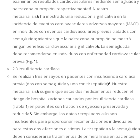
examinar los resultados cardiovasculares mediante semaglutida y
naltrexona-bupropión, respectivamente
6
. Nuestro
metaanálisis
6
ha mostrado una reducción significativa en la
incidencia de eventos cardiovasculares adversos mayores (MACE)
en individuos con eventos cardiovasculares previos tratados con
semaglutida; mientras que la naltrexona-bupropión no mostró
ningún beneficio cardiovascular significativo
6
. La semaglutida
debe recomendarse en individuos con enfermedad cardiovascular
previa (Fig.
1
).
2.3 Insuficiencia cardíaca
Se realizan tres ensayos en pacientes con insuficiencia cardíaca
previa (dos con semaglutida y uno con tirzepatida)
6
. Nuestro
metaanálisis
6
sugiere que estos dos medicamentos reducen el
riesgo de hospitalizaciones causadas por insuficiencia cardíaca
(Tabla
1
) en pacientes con fracción de eyección preservada y
reducida
6
. Sin embargo, los datos recopilados aún son
insuficientes para proporcionar recomendaciones individuales
para estas dos afecciones distintas. La tirzepatida y la semaglutida
deben considerarse tratamientos de primera línea en pacientes