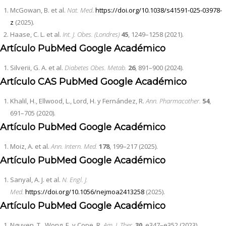
McGowan, B. et al.
Nat. Med
.
https://doi.org/10.1038/s41591-025-03978-
z
(2025).
Haase, C. L. et al.
Int. J. Obes. (Londres)
45
, 1249–1258 (2021).
Artículo
PubMed
Google Académico
Silverii, G. A. et al.
Diabetes Obes. Metab.
26
, 891–900 (2024).
Artículo
CAS
PubMed
Google Académico
Khalil, H., Ellwood, L., Lord, H. y Fernández, R.
Ann. Pharmacother.
54
,
691–705 (2020).
Artículo
PubMed
Google Académico
Moiz, A. et al.
Ann. Intern. Med.
178
, 199–217 (2025).
Artículo
PubMed
Google Académico
Sanyal, A. J. et al.
N. Engl. J.
Med.
https://doi.org/10.1056/nejmoa2413258
(2025).
Artículo
PubMed
Google Académico
Nguyen, T., Wong, E. y Cope, R.
Am. J. Ther.
30
, e347–e352 (2023).