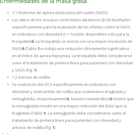
Enfermedades de la masa grasa
1.1 Síndrome de apnea obstructiva del sueño (SAOS)
Los datos de los ensayos controlados aleatorios (ECA) diseñados
específicamente para la evaluación de los efectos sobre el SAOS
en individuos con obesidad (
n
= 1) están disponibles solo para la
tirzepatida
6
. La tirzepatida se asocia con una mayor resolución de
SAOS
6
(Tabla
1
) e indujo una reducción clínicamente significativa
en el índice de apnea-hipopnea. La tirzepatida debe considerarse
como el tratamiento de primera línea para pacientes con obesidad
y SAOS (Fig.
1
).
1.2 Artrosis de rodilla
Se realizaron dos ECA específicamente en individuos con
obesidad y osteoartritis de rodilla que examinaron liraglutida y
semaglutida, respectivamente
6
. Nuestro metaanálisis
6
mostró que
la semaglutida resultó en una mayor reducción del dolor que la
liraglutida (Tabla
1
). La semaglutida debe considerarse como el
tratamiento de primera línea para pacientes con obesidad y
artrosis de rodilla (fig.
1
).