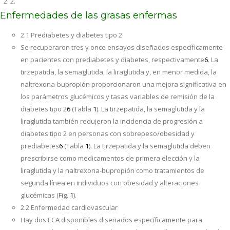
2.
Enfermedades de las grasas enfermas
2.1 Prediabetes y diabetes tipo 2
Se recuperaron tres y once ensayos diseñados específicamente
en pacientes con prediabetes y diabetes, respectivamente
6
. La
tirzepatida, la semaglutida, la liraglutida y, en menor medida, la
naltrexona-bupropión proporcionaron una mejora significativa en
los parámetros glucémicos y tasas variables de remisión de la
diabetes tipo 2
6
(Tabla
1
). La tirzepatida, la semaglutida y la
liraglutida también redujeron la incidencia de progresión a
diabetes tipo 2 en personas con sobrepeso/obesidad y
prediabetes
6
(Tabla
1
). La tirzepatida y la semaglutida deben
prescribirse como medicamentos de primera elección y la
liraglutida y la naltrexona-bupropión como tratamientos de
segunda línea en individuos con obesidad y alteraciones
glucémicas (Fig.
1
).
2.2 Enfermedad cardiovascular
Hay dos ECA disponibles diseñados específicamente para