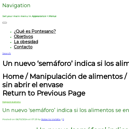
Navigation
Set your main menu in
Appearance > Menus
¿Qué es Pontesano?
Objetivos
La obesidad
Contacto
Search
Un nuevo ‘semáforo’ indica si los al
Home
/
Manipulación de alimentos
/
sin abrir el envase
Return to Previous Page
Manipulación de alimentos
Un nuevo ‘semáforo’ indica si los alimentos se e
Posted on 06/10/2024 at 07:23 by
Roberto Valdés
/
0