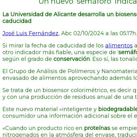
Un nuevo ‘semáforo’ indica 
La Universidad de Alicante desarrolla un biosenso
caducidad
José Luis Fernández
, Abc 02/10/2024 a las 05:17h.
Si mirar la fecha de caducidad de los
alimentos
a
otro indicador más fiable, una especie de ‘
semáf
según el grado de
conservación
. Eso sí, las tona
El Grupo de Análisis de Polímeros y Nanomateria
envasado de alimentos aprovechando además l
Se trata de un biosensor colorimétrico, es decir
y con una producción de residuos anual de una
Este nuevo material «inteligente y
biodegradabl
consumidor una información adicional sobre el 
«Cuando un producto rico en
proteínas
se empiez
nitrogenados en la atmósfera del envase, traduc