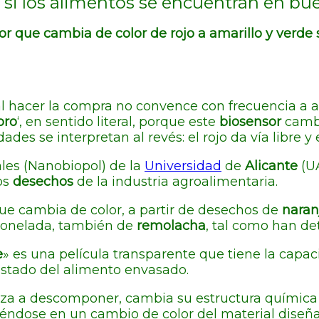
si los alimentos se encuentran en bue
r que cambia de color de rojo a amarillo y verde s
l hacer la compra no convence con frecuencia a 
oro
‘, en sentido literal, porque este
biosensor
cambia
lidades se interpretan al revés: el rojo da vía libre y 
les (Nanobiopol) de la
Universidad
de
Alicante
(UA
os
desechos
de la industria agroalimentaria.
 que cambia de color, a partir de desechos de
naran
 tonelada, también de
remolacha
, tal como han de
e
» es una película transparente que tiene la capac
estado del alimento envasado.
a a descomponer, cambia su estructura química 
iéndose en un cambio de color del material diseña