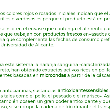
los colores rojos o rosados iniciales indican que e
arillos o verdosos es porque el producto está en p
sensor en el envase que contenga el alimento pa
tos que trabajan con
productos frescos
envasados o 
ia que complementa las fechas de consumo prefe
 Universidad de Alicante.
a este sistema la naranja sanguina -caracterizada
reto, han obtenido extractos activos ricos en polif
icientes basadas en
microondas
a partir de la cáscar
en antocianinas, sustancias
antioxidantessensibles
s tales como el pollo, el pescado o el marisco». A
 también poseen un gran poder antioxidante y qu
so, si se rompe la cadena de frío durante el transp