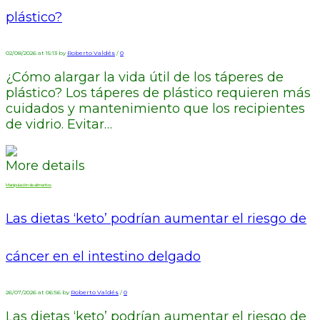
plástico?
02/08/2026 at 15:13 by
Roberto Valdés
/
0
¿Cómo alargar la vida útil de los táperes de
plástico? Los táperes de plástico requieren más
cuidados y mantenimiento que los recipientes
de vidrio. Evitar…
More details
Manipulación de alimentos
Las dietas ‘keto’ podrían aumentar el riesgo de
cáncer en el intestino delgado
26/07/2026 at 06:56 by
Roberto Valdés
/
0
Las dietas ‘keto’ podrían aumentar el riesgo de