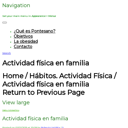
Navigation
Set your main menu in
Appearance > Menus
¿Qué es Pontesano?
Objetivos
La obesidad
Contacto
Search
Actividad física en familia
Home
/
Hábitos. Actividad Física
/
Actividad física en familia
Return to Previous Page
View large
Hábitos. Actividad Física
Actividad física en familia
Posted on 02/02/2025 at 20:09 by
Roberto Valdés
/
0