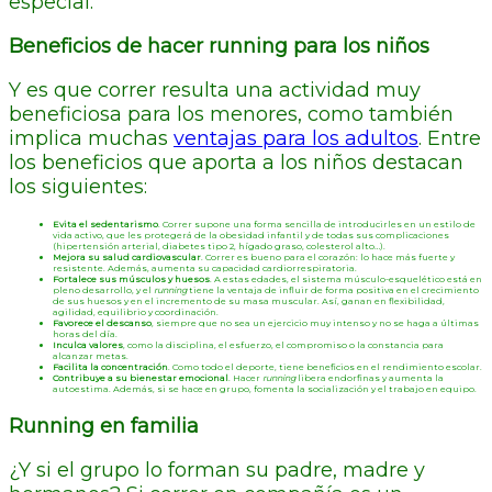
especial.
Beneficios de hacer running para los niños
Y es que correr resulta una actividad muy
beneficiosa para los menores, como también
implica muchas
ventajas para los adultos
. Entre
los beneficios que aporta a los niños destacan
los siguientes:
Evita el sedentarismo
. Correr supone una forma sencilla de introducirles en un estilo de
vida activo, que les protegerá de la obesidad infantil y de todas sus complicaciones
(hipertensión arterial, diabetes tipo 2, hígado graso, colesterol alto…).
Mejora su salud cardiovascular
. Correr es bueno para el corazón: lo hace más fuerte y
resistente. Además, aumenta su capacidad cardiorrespiratoria.
Fortalece sus músculos y huesos
. A estas edades, el sistema músculo-esquelético está en
pleno desarrollo, y el
running
tiene la ventaja de influir de forma positiva en el crecimiento
de sus huesos y en el incremento de su masa muscular. Así, ganan en flexibilidad,
agilidad, equilibrio y coordinación.
Favorece el descanso
, siempre que no sea un ejercicio muy intenso y no se haga a últimas
horas del día.
Inculca valores
, como la disciplina, el esfuerzo, el compromiso o la constancia para
alcanzar metas.
Facilita la concentración
. Como todo el deporte, tiene beneficios en el rendimiento escolar.
Contribuye a su bienestar emocional
. Hacer
running
libera endorfinas y aumenta la
autoestima. Además, si se hace en grupo, fomenta la socialización y el trabajo en equipo.
Running en familia
¿Y si el grupo lo forman su padre, madre y