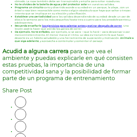
cómodo. La ropa también debe ser transpirable y amplia para evitar rozaduras.
No te olvides de la botella de agua y del protector solar
en vuestras salidas.
Programa un circuito
corto y divertido acorde a su edad en un parque, la playa… con un
árbol o roca bien reconocible como meta o algún obstáculo que haya que saltar o trepar.
Intenta que se implique en su elección y planificación.
Establece una periodicidad
para las salidas dependiendo de su edad: desde un par de
días a la semana para los más pequeños hasta tres o cuatro para los preadolescentes y
adolescentes.
Recuerda enseñarle
los ejercicios para calentar antes y estirar después de correr
. Una
lesión podría hacer que pierda las ganas de correr.
Da ejemplo. No te enfades
, por ejemplo, si se para —que lo hará— para descansar o por
mero entretenimiento. El menor marca el ritmo. La idea es transmitirle que hacer
deporte es un hábito saludable y una herramienta de superación y motivación.
Anímale a
que siga adelante
, y aprovecha a contemplar y comentar el paisaje.
Acudid a alguna carrera
para que vea el
ambiente y puedas explicarle en qué consisten
estas pruebas, la importancia de una
competitividad sana y la posibilidad de formar
parte de un programa de entrenamiento
Share Post