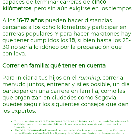
capaces de terminar carreras de
cinco
kilómetros
, pero sin aún exigirse en los tiempos.
A los
16-17 años
pueden hacer distancias
cercanas a los ocho kilómetros y participar en
carreras populares. Y para hacer maratones hay
que tener cumplidos los
18
, si bien hasta los 25-
30 no sería lo idóneo por la preparación que
conlleva.
Correr en familia: qué tener en cuenta
Para iniciar a tus hijos en el
running,
correr a
menudo juntos, entrenar y, si es posible, un día
participar en una carrera en familia, como las
que organizan en ciudades como Segovia,
puedes seguir los siguientes consejos que dan
los expertos:
Ten en cuenta que
para los menores correr es un juego
, por lo que también debes ver la
actividad como un momento lúdico y a la vez educativo, pero sin exigir resultados
inmediatos.
Elegid juntos un calzado
para el peque que le brinde soporte y amortiguación: unas
zapatillas deportivas flexibles, ligeras y de tejido transpirable con las que se sienta