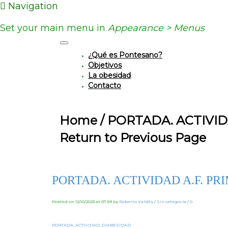
Navigation
Set your main menu in
Appearance > Menus
¿Qué es Pontesano?
Objetivos
La obesidad
Contacto
Home
/
PORTADA. ACTIVIDA
Return to Previous Page
PORTADA. ACTIVIDAD A.F. PR
Posted on 12/10/2023 at 07:59
by
Roberto Valdés
/
Sin categoría
/
0
PORTADA. ACTIVIDAD. DIABESIDAD