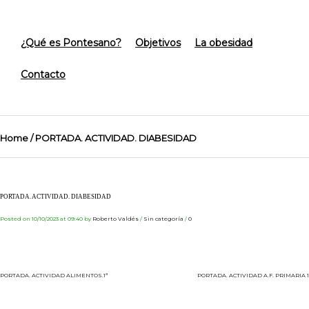
¿Qué es Pontesano?
Objetivos
La obesidad
Contacto
Home
/
PORTADA. ACTIVIDAD. DIABESIDAD
PORTADA. ACTIVIDAD. DIABESIDAD
Posted on 10/10/2023 at 09:40
by
Roberto Valdés
/
Sin categoría
/
0
PORTADA. ACTIVIDAD ALIMENTOS.1ª
PORTADA. ACTIVIDAD A.F. PRIMARIA 1