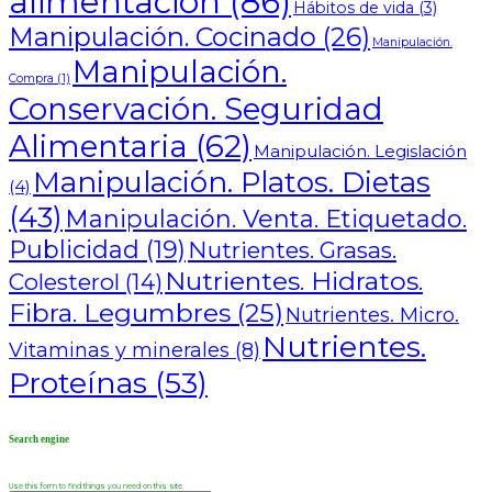
alimentación
(86)
Hábitos de vida
(3)
Manipulación. Cocinado
(26)
Manipulación.
Manipulación.
Compra
(1)
Conservación. Seguridad
Alimentaria
(62)
Manipulación. Legislación
Manipulación. Platos. Dietas
(4)
(43)
Manipulación. Venta. Etiquetado.
Publicidad
(19)
Nutrientes. Grasas.
Nutrientes. Hidratos.
Colesterol
(14)
Fibra. Legumbres
(25)
Nutrientes. Micro.
Nutrientes.
Vitaminas y minerales
(8)
Proteínas
(53)
Search engine
Use this form to find things you need on this site