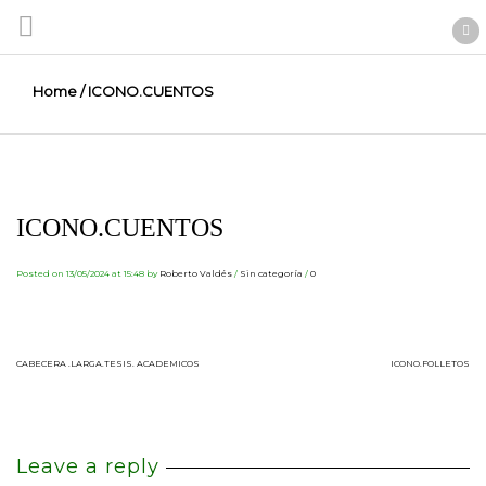
Home
/
ICONO.CUENTOS
ICONO.CUENTOS
Posted on 13/05/2024 at 15:48
by
Roberto Valdés
/
Sin categoría
/
0
CABECERA .LARGA.TESIS. ACADEMICOS
ICONO.FOLLETOS
Leave a reply