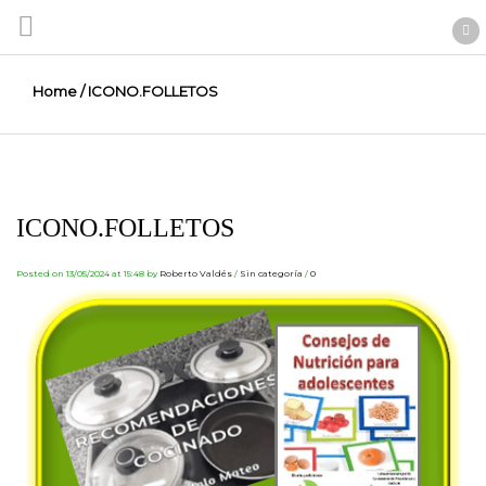
Home
/
ICONO.FOLLETOS
ICONO.FOLLETOS
Posted on 13/05/2024 at 15:48
by
Roberto Valdés
/
Sin categoría
/
0