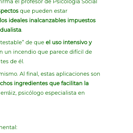
irma el profesor de Psicología Social
spectos
que pueden estar
 los ideales inalcanzables impuestos
dualista
.
ntestable” de que
el uso intensivo y
 un incendio que parece difícil de
es de él.
smo. Al final, estas aplicaciones son
hos ingredientes que facilitan la
erráiz, psicólogo especialista en
mental: