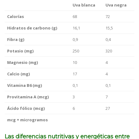
Uva blanca
Uva negra
Calorías
68
72
Hidratos de carbono (g)
16,1
15,5
Fibra (g)
0,9
0,4
Potasio (mg)
250
320
Magnesio (mg)
10
4
Calcio (mg)
17
4
Vitamina B6 (mg)
0,1
0,1
Provitamina A (mcg)
3
7
Ácido fólico (mcg)
6
27
mcg = microgramos
Las diferencias nutritivas y energéticas entre