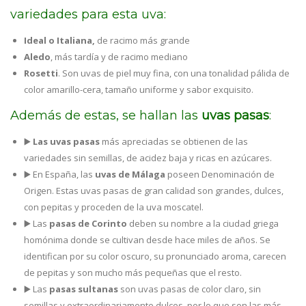
variedades para esta uva:
Ideal o Italiana,
de racimo más grande
Aledo
, más tardía y de racimo mediano
Rosetti
. Son uvas de piel muy fina, con una tonalidad pálida de
color amarillo-cera, tamaño uniforme y sabor exquisito.
Además de estas, se hallan las
uvas pasas
:
▶️
Las uvas pasas
más apreciadas se obtienen de las
variedades sin semillas, de acidez baja y ricas en azúcares.
▶️ En España, las
uvas de Málaga
poseen Denominación de
Origen. Estas uvas pasas de gran calidad son grandes, dulces,
con pepitas y proceden de la uva moscatel.
▶️ Las
pasas de Corinto
deben su nombre a la ciudad griega
homónima donde se cultivan desde hace miles de años. Se
identifican por su color oscuro, su pronunciado aroma, carecen
de pepitas y son mucho más pequeñas que el resto.
▶️ Las
pasas sultanas
son uvas pasas de color claro, sin
semillas y extraordinariamente dulces, por lo que son las más