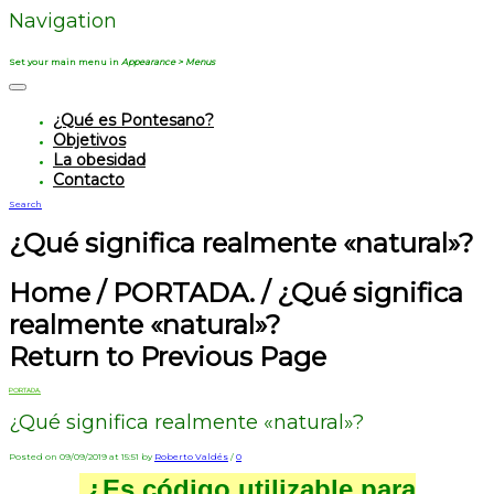
Navigation
Set your main menu in
Appearance > Menus
¿Qué es Pontesano?
Objetivos
La obesidad
Contacto
Search
¿Qué significa realmente «natural»?
Home
/
PORTADA.
/
¿Qué significa
realmente «natural»?
Return to Previous Page
PORTADA.
¿Qué significa realmente «natural»?
Posted on 09/09/2019 at 15:51 by
Roberto Valdés
/
0
¿Es código utilizable para