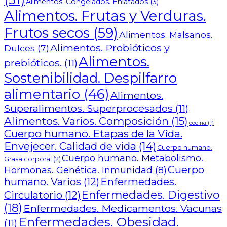
Alimentos. Congelados. Enlatados
(3)
Alimentos. Frutas y Verduras.
Frutos secos
(59)
Alimentos. Malsanos.
Alimentos. Probióticos y
Dulces
(7)
Alimentos.
prebióticos.
(11)
Sostenibilidad. Despilfarro
alimentario
(46)
Alimentos.
Superalimentos. Superprocesados
(11)
Alimentos. Varios. Composición
(15)
cocina
(1)
Cuerpo humano. Etapas de la Vida.
Envejecer. Calidad de vida
(14)
Cuerpo humano.
Cuerpo humano. Metabolismo.
Grasa corporal
(2)
Cuerpo
Hormonas. Genética. Inmunidad
(8)
humano. Varios
(12)
Enfermedades.
Enfermedades. Digestivo
Circulatorio
(12)
(18)
Enfermedades. Medicamentos. Vacunas
Enfermedades. Obesidad.
(11)