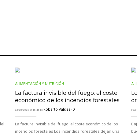
ALIMENTACIÓN Y NUTRICIÓN
AL
La factura invisible del fuego: el coste
L
económico de los incendios forestales
o
Roberto Valdés
0
02/08/2026 at 15:45 by
/
02/0
del
La factura invisible del fuego: el coste económico de los
Baj
incendios forestales Los incendios forestales dejan una
bu