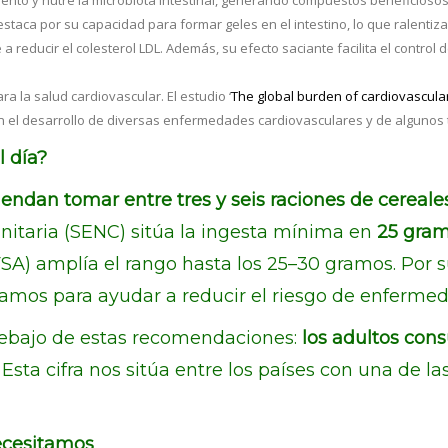
nto y nutre la microbiota intestinal, generando compuestos beneficiosos q
destaca por su capacidad para formar geles en el intestino, lo que ralent
a reducir el colesterol LDL. Además, su efecto saciante facilita el control 
a la salud cardiovascular. El estudio ‘
The global burden of cardiovascular 
en el desarrollo de diversas enfermedades cardiovasculares y de algunos 
l día?
endan tomar entre tres y seis raciones de cereales
itaria (SENC) sitúa la ingesta mínima en
25 gram
A) amplía el rango hasta los 25–30 gramos. Por s
amos para ayudar a reducir el riesgo de enfermed
debajo de estas recomendaciones:
los adultos con
. Esta cifra nos sitúa entre los países con una de 
necesitamos