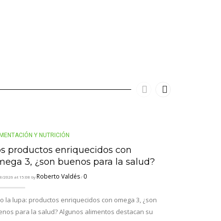
IMENTACIÓN Y NUTRICIÓN
ALIMENTACIÓN 
os productos enriquecidos con
Los incen
mega 3, ¿son buenos para la salud?
emergenci
riesgo pa
Roberto Valdés
0
8/2026 at 15:08 by
/
personas
o la lupa: productos enriquecidos con omega 3, ¿son
26/07/2026 at 06:31 
enos para la salud? Algunos alimentos destacan su