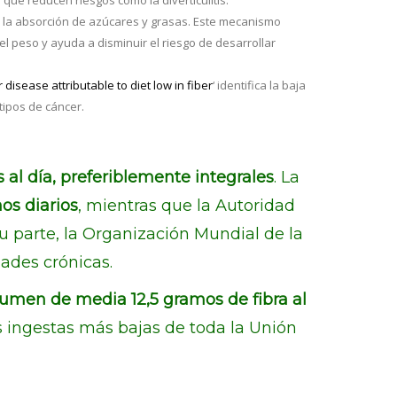
ue reducen riesgos como la diverticulitis.
iza la absorción de azúcares y grasas. Este mecanismo
del peso y ayuda a disminuir el riesgo de desarrollar
disease attributable to diet low in fiber
‘ identifica la baja
tipos de cáncer.
 al día, preferiblemente integrales
. La
os diarios
, mientras que la Autoridad
u parte, la Organización Mundial de la
ades crónicas.
sumen de media 12,5 gramos de fibra al
las ingestas más bajas de toda la Unión