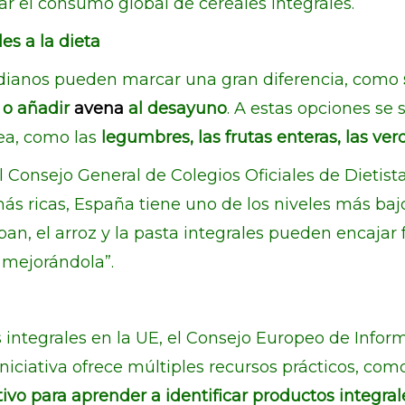
r el consumo global de cereales integrales.
es a la dieta
dianos pueden marcar una gran diferencia, como
o añadir
avena
al desayuno
. A estas opciones se 
ea, como las
legumbres, las frutas enteras, las ver
onsejo General de Colegios Oficiales de Dietista
más ricas, España tiene uno de los niveles más ba
pan, el arroz y la pasta integrales pueden encajar
 mejorándola”.
 integrales en la UE, el Consejo Europeo de Info
 iniciativa ofrece múltiples recursos prácticos, co
tivo para aprender a identificar productos integral