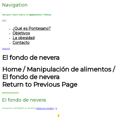
Navigation
Set your main menu in
Appearance > Menus
¿Qué es Pontesano?
Objetivos
La obesidad
Contacto
Search
El fondo de nevera
Home
/
Manipulación de alimentos
/
El fondo de nevera
Return to Previous Page
Manipulación de alimentos
El fondo de nevera
Posted on 01/10/2017 at 10:43 by
Roberto Valdés
/
0