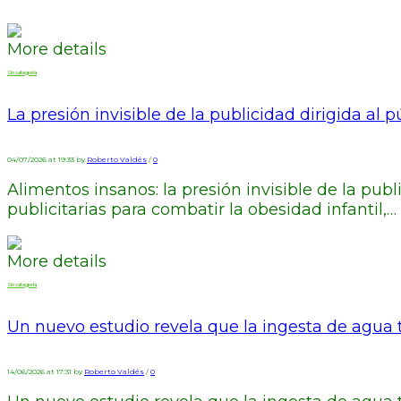
More details
Sin categoría
La presión invisible de la publicidad dirigida al pú
04/07/2026 at 19:33 by
Roberto Valdés
/
0
Alimentos insanos: la presión invisible de la pub
publicitarias para combatir la obesidad infantil,…
More details
Sin categoría
Un nuevo estudio revela que la ingesta de agua ti
14/06/2026 at 17:31 by
Roberto Valdés
/
0