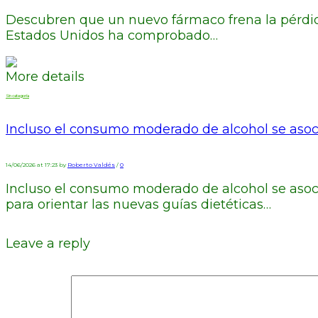
Descubren que un nuevo fármaco frena la pérdi
Estados Unidos ha comprobado…
More details
Sin categoría
Incluso el consumo moderado de alcohol se aso
14/06/2026 at 17:23 by
Roberto Valdés
/
0
Incluso el consumo moderado de alcohol se asoc
para orientar las nuevas guías dietéticas…
Leave a reply