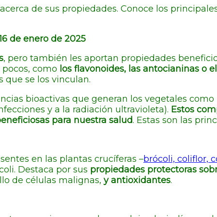
cerca de sus propiedades. Conoce los principales f
16 de enero de 2025
s
, pero también les aportan propiedades benefici
s pocos, como
los flavonoides, las antocianinas o 
 que se los vinculan.
ancias bioactivas que generan los vegetales como 
fecciones y a la radiación ultravioleta).
Estos comp
beneficiosas para nuestra salud
. Estas son las prin
sentes en las plantas crucíferas –
brócoli, coliflor,
coli. Destaca por sus
propiedades protectoras
sobr
ollo de células malignas,
y antioxidantes
.