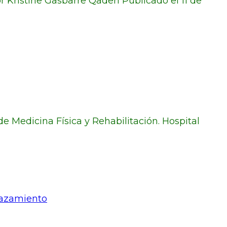
r Kristine Gasbarre Qaderi Publicado el 11 de
de Medicina Física y Rehabilitación. Hospital
gazamiento