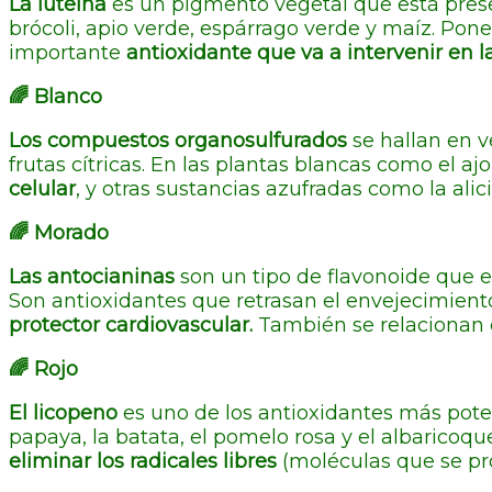
La luteína
es un pigmento vegetal que está present
brócoli, apio verde, espárrago verde y maíz. Pone
importante
antioxidante que va a intervenir en l
🌈 Blanco
Los compuestos organosulfurados
se hallan en v
frutas cítricas. En las plantas blancas como el a
celular
, y otras sustancias azufradas como la alic
🌈 Morado
Las antocianinas
son un tipo de flavonoide que e
Son antioxidantes que retrasan el envejecimient
protector cardiovascular.
También se relacionan c
🌈 Rojo
El licopeno
es uno de los antioxidantes más pote
papaya, la batata, el pomelo rosa y el albaricoqu
eliminar los radicales libres
(moléculas que se pr