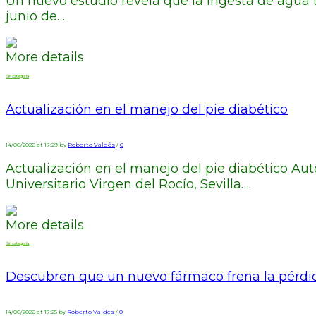
Un nuevo estudio revela que la ingesta de agua ti
junio de…
More details
Sin categoría
Actualización en el manejo del pie diabético
14/06/2026 at 17:29 by
Roberto Valdés
/
0
Actualización en el manejo del pie diabético Auto
Universitario Virgen del Rocío, Sevilla….
More details
Sin categoría
Descubren que un nuevo fármaco frena la pérdi
14/06/2026 at 17:25 by
Roberto Valdés
/
0