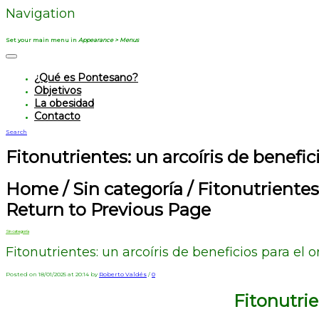
Navigation
Set your main menu in
Appearance > Menus
¿Qué es Pontesano?
Objetivos
La obesidad
Contacto
Search
Fitonutrientes: un arcoíris de benefi
Home
/
Sin categoría
/
Fitonutrientes
Return to Previous Page
Sin categoría
Fitonutrientes: un arcoíris de beneficios para el
Posted on 18/01/2025 at 20:14 by
Roberto Valdés
/
0
Fitonutrie