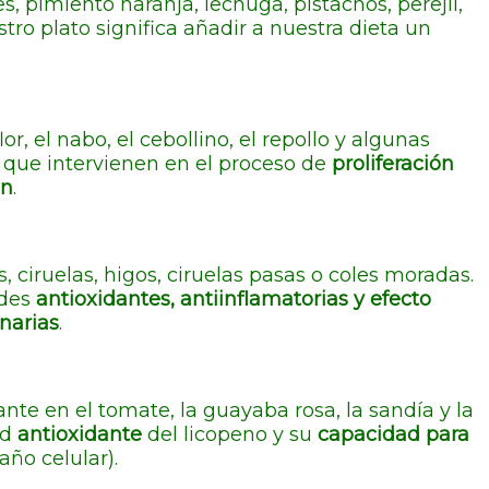
, pimiento naranja, lechuga, pistachos, perejil,
tro plato significa añadir a nuestra dieta un
iflor, el nabo, el cebollino, el repollo y algunas
s que intervienen en el proceso de
proliferación
ón
.
ciruelas, higos, ciruelas pasas o coles moradas.
ades
antioxidantes, antiinflamatorias y efecto
inarias
.
te en el tomate, la guayaba rosa, la sandía y la
ad
antioxidante
del licopeno y su
capacidad para
ño celular).