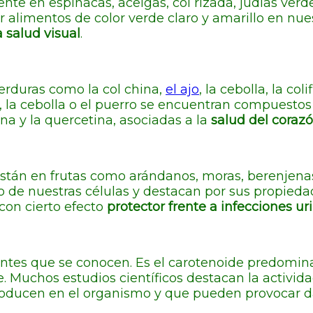
e en espinacas, acelgas, col rizada, judías verdes
r alimentos de color verde claro y amarillo en nues
a salud visual
.
erduras como la col china,
el ajo
, la cebolla, la col
jo, la cebolla o el puerro se encuentran compuesto
ina y la quercetina, asociadas a la
salud del coraz
stán en frutas como arándanos, moras, berenjenas, 
o de nuestras células y destacan por sus propied
on cierto efecto
protector frente a infecciones ur
ntes que se conocen. Es el carotenoide predominan
e. Muchos estudios científicos destacan la activid
oducen en el organismo y que pueden provocar da