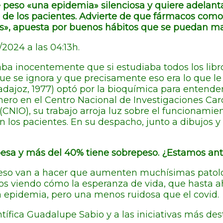
e peso «una epidemia» silenciosa y quiere adelant
de los pacientes. Advierte de que fármacos como
s», apuesta por buenos hábitos que se puedan ma
024 a las 04:13h.
ba inocentemente que si estudiaba todos los libro
se ignora y que precisamente eso era lo que le f
ajoz, 1977) optó por la bioquímica para entender
ero en el Centro Nacional de Investigaciones Car
(CNIO), su trabajo arroja luz sobre el funcionam
los pacientes. En su despacho, junto a dibujos y fo
a y más del 40% tiene sobrepeso. ¿Estamos ante 
peso van a hacer que aumenten muchísimas patolo
os viendo cómo la esperanza de vida, que hasta 
 epidemia, pero una menos ruidosa que el covid.
tífica Guadalupe Sabio y a las iniciativas más des