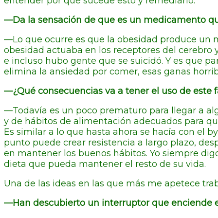
entender por qué sucede esto y remediarlo.
—Da la sensación de que es un medicamento que v
—Lo que ocurre es que la obesidad produce un m
obesidad actuaba en los receptores del cerebro 
e incluso hubo gente que se suicidó. Y es que p
elimina la ansiedad por comer, esas ganas hor
—¿Qué consecuencias va a tener el uso de este 
—Todavía es un poco prematuro para llegar a alg
y de hábitos de alimentación adecuados para qu
Es similar a lo que hasta ahora se hacía con el
punto puede crear resistencia a largo plazo, des
en mantener los buenos hábitos. Yo siempre digo 
dieta que pueda mantener el resto de su vida.
Una de las ideas en las que más me apetece tra
—Han descubierto un interruptor que enciende e