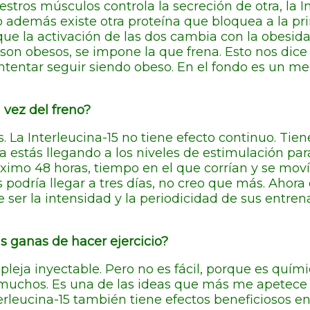
ros músculos controla la secreción de otra, la Int
o además existe otra proteína que bloquea a la p
ue la activación de las dos cambia con la obesida
on obesos, se impone la que frena. Esto nos dice 
intentar seguir siendo obeso. En el fondo es un
vez del freno?
 La Interleucina-15 no tiene efecto continuo. Tien
era estás llegando a los niveles de estimulación p
ximo 48 horas, tiempo en el que corrían y se moví
odría llegar a tres días, no creo que más. Ahora
e ser la intensidad y la periodicidad de sus entre
s ganas de hacer ejercicio?
ja inyectable. Pero no es fácil, porque es quími
 muchos. Es una de las ideas que más me apetece 
nterleucina-15 también tiene efectos beneficiosos e