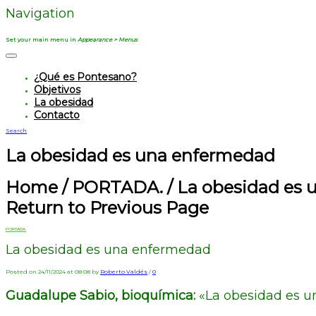
Navigation
Set your main menu in
Appearance > Menus
¿Qué es Pontesano?
Objetivos
La obesidad
Contacto
Search
La obesidad es una enfermedad
Home
/
PORTADA.
/
La obesidad es
Return to Previous Page
PORTADA.
La obesidad es una enfermedad
Posted on 24/11/2024 at 08:08 by
Roberto Valdés
/
0
Guadalupe Sabio, bioquímica:
«La obesidad es un