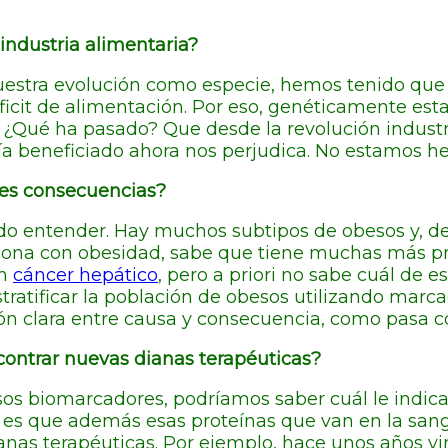
 industria alimentaria?
estra evolución como especie, hemos tenido que h
icit de alimentación. Por eso, genéticamente est
. ¿Qué ha pasado? Que desde la revolución indust
ía beneficiado ahora nos perjudica. No estamos h
tes consecuencias?
do entender. Hay muchos subtipos de obesos y, de
sona con obesidad, sabe que tiene muchas más p
un
cáncer hepático
, pero a priori no sabe cuál de 
estratificar la población de obesos utilizando ma
ón clara entre causa y consecuencia, como pasa c
ontrar nuevas dianas terapéuticas?
s biomarcadores, podríamos saber cuál le indica a
ro es que además esas proteínas que van en la sa
anas terapéuticas. Por ejemplo, hace unos años 