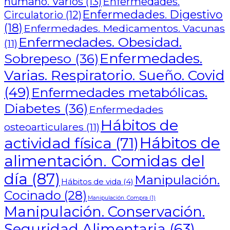
humano. Varios
(13)
Enfermedades.
Enfermedades. Digestivo
Circulatorio
(12)
(18)
Enfermedades. Medicamentos. Vacunas
Enfermedades. Obesidad.
(11)
Enfermedades.
Sobrepeso
(36)
Varias. Respiratorio. Sueño. Covid
(49)
Enfermedades metabólicas.
Diabetes
(36)
Enfermedades
Hábitos de
osteoarticulares
(11)
actividad física
(71)
Hábitos de
alimentación. Comidas del
día
(87)
Manipulación.
Hábitos de vida
(4)
Cocinado
(28)
Manipulación. Compra
(1)
Manipulación. Conservación.
Seguridad Alimentaria
(63)