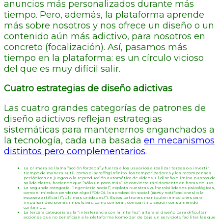
anuncios más personalizados durante más
tiempo. Pero, además, la plataforma aprende
más sobre nosotros y nos ofrece un diseño o un
contenido aún más adictivo, para nosotros en
concreto (focalización). Así, pasamos más
tiempo en la plataforma: es un círculo vicioso
del que es muy difícil salir.
Cuatro estrategias de diseño adictivas
Las cuatro grandes categorías de patrones de
diseño adictivos reflejan estrategias
sistemáticas para mantenernos enganchados a
la tecnología, cada una basada
en mecanismos
distintos pero complementarios
.
La primera se llama “acción forzada” y fuerza a los usuarios a realizar tareas o a invertir
tiempo de manera sutil, como el
scrolling
infinito, los temporizadores y las recompensas
periódicas en juegos o la reproducción automática de vídeos. El diseño elimina puntos de
salida claros, haciendo que “sólo un poco más” se convierta rápidamente en horas de uso.
La segunda categoría, “ingeniería social”, explota nuestras vulnerabilidades psicológicas,
como el miedo a perderse algo (FOMO), la aprobación social (
likes
y notificaciones) o la
escasez artificial (“¡Últimas unidades!”). Estos patrones manipulan emociones para
impulsar decisiones impulsivas, como comprar, compartir o seguir consumiendo
contenido.
La tercera categoría es la “interferencia con la interfaz”: altera el diseño para dificultar
acciones que no benefician a la plataforma (como dar de baja un servicio) y facilitar las que