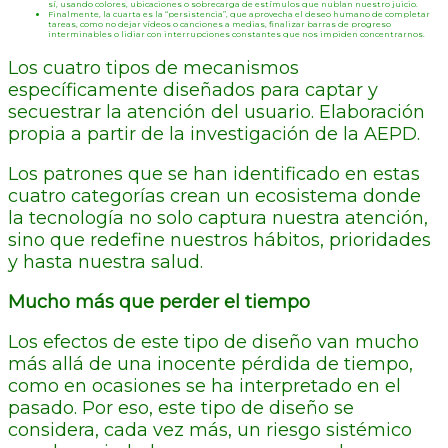
sí, usando colores, ubicaciones o sobrecarga de estímulos que nublan nuestro juicio.
Finalmente, la cuarta es la “persistencia”, que aprovecha el deseo humano de completar
tareas, como no dejar vídeos o canciones a medias, finalizar barras de progreso
interminables o lidiar con interrupciones constantes que nos impiden concentrarnos.
Los cuatro tipos de mecanismos
específicamente diseñados para captar y
secuestrar la atención del usuario. Elaboración
propia a partir de la investigación de la AEPD.
Los patrones que se han identificado en estas
cuatro categorías crean un ecosistema donde
la tecnología no solo captura nuestra atención,
sino que redefine nuestros hábitos, prioridades
y hasta nuestra salud.
Mucho más que perder el tiempo
Los efectos de este tipo de diseño van mucho
más allá de una inocente pérdida de tiempo,
como en ocasiones se ha interpretado en el
pasado. Por eso, este tipo de diseño se
considera, cada vez más, un riesgo sistémico